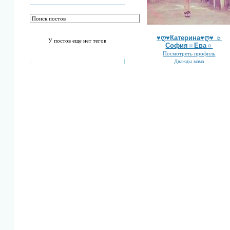
♥ღ♥Катерина♥ღ♥ ☼
У постов еще нет тегов
София☼Ева☼
Посмотреть профиль
Дважды мама