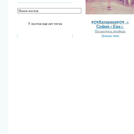
♥ღ♥Катерина♥ღ♥ ☼
У постов еще нет тегов
София☼Ева☼
Посмотреть профиль
Дважды мама