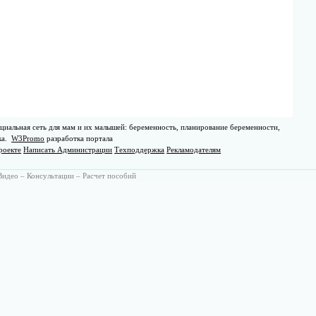
циальная сеть для мам и их малышей: беременность, планирование беременности,
ка.
W3Promo
разработка портала
роекте
Написать Администрации
Техподдержка
Рекламодателям
Видео
–
Консультации
–
Расчет пособий