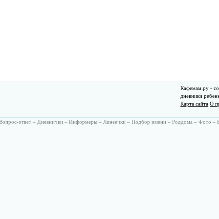
Кафемам.ру - со
дневники ребен
Карта сайта
О п
Вопрос-ответ
–
Дневнички
–
Информеры
–
Линеечки
–
Подбор имени
–
Роддома
–
Фото
–