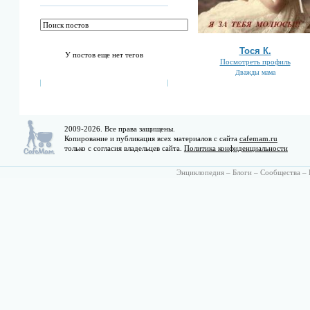
Тоcя К.
У постов еще нет тегов
Посмотреть профиль
Дважды мама
2009-2026. Все права защищены.
Копирование и публикация всех материалов с сайта
cafemam.ru
только с согласия владельцев сайта.
Политика конфиденциальности
Энциклопедия
–
Блоги
–
Сообщества
–