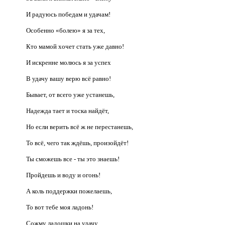
И радуюсь победам и удачам!
Особенно «болею» я за тех,
Кто мамой хочет стать уже давно!
И искренне молюсь я за успех
В удачу вашу верю всё равно!
Бывает, от всего уже устанешь,
Надежда тает и тоска найдёт,
Но если верить всё ж не перестанешь,
То всё, чего так ждёшь, произойдёт!
Ты сможешь все - ты это знаешь!
Пройдешь и воду и огонь!
А коль поддержки пожелаешь,
То вот тебе моя ладонь!
Сожму ладошки на удачу,