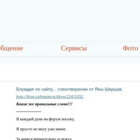
бщение
Сервисы
Фото
Блуждая по сайту... стихотворение от Яны Шершак.
http://blog.cafemam.ru/show/234/1032
Какие же правильные слова!!!
--------------------
Я каждый день на форум захожу,
Я просто не могу уже иначе.
За вами я внимательно «слежу»