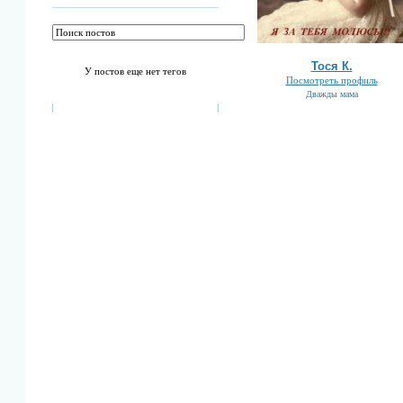
Тоcя К.
У постов еще нет тегов
Посмотреть профиль
Дважды мама