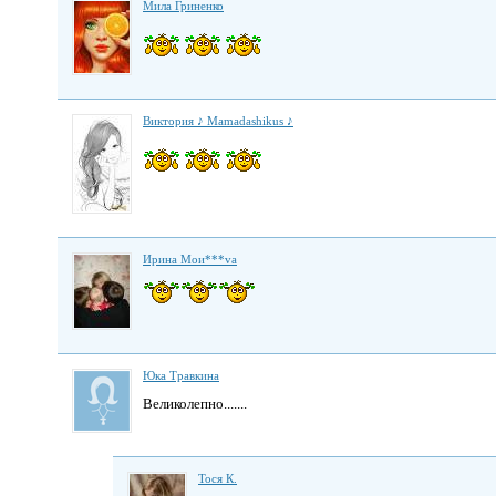
Мила Гриненко
Виктория ♪ Mamadashikus ♪
Ирина Мои***va
Юка Травкина
Великолепно.......
Тоcя К.