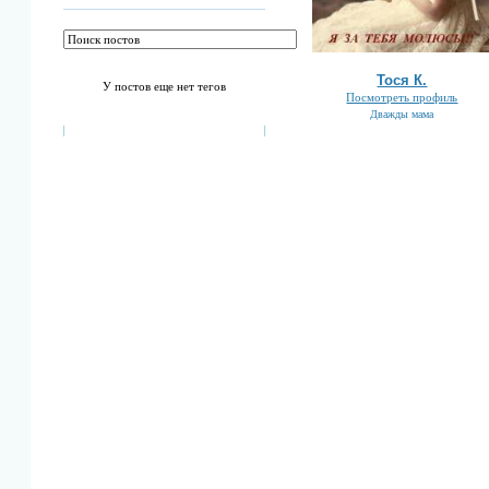
Тоcя К.
У постов еще нет тегов
Посмотреть профиль
Дважды мама