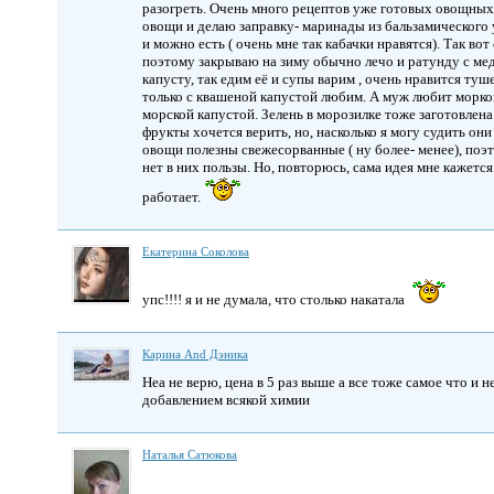
разогреть. Очень много рецептов уже готовых овощных 
овощи и делаю заправку- маринады из бальзамического ук
и можно есть ( очень мне так кабачки нравятся). Так во
поэтому закрываю на зиму обычно лечо и ратунду с медо
капусту, так едим её и супы варим , очень нравится туш
только с квашеной капустой любим. А муж любит морков
морской капустой. Зелень в морозилке тоже заготовлена 
фрукты хочется верить, но, насколько я могу судить он
овощи полезны свежесорванные ( ну более- менее), поэт
нет в них пользы. Но, повторюсь, сама идея мне кажетс
работает.
Екатерина Соколова
упс!!!! я и не думала, что столько накатала
Карина And Дэника
Неа не верю, цена в 5 раз выше а все тоже самое что и н
добавлением всякой химии
Наталья Сатюкова