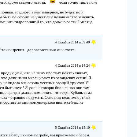
чего, кроме свежего навоза.
если точно такое поле
поника. вредного в ней, наверное, не будет, но и
ы быть по сезону. не умеет еще человечество заменить
заменить гидропоникой то, что должно расти 2 месяца
4 Октября 2014 в 09:49
 точки зрения - дороговастенько они стоят.
4 Октября 2014 в 14:24
з продукцией, и то не вижу простых не стеклянных,
 что даже наши выращивают из голандских семян! Я
азу не видела вне сезона местных овощей фруктов. Я
ен быть вкус ! Я уже не говорю био или эко они там!
овые центры ,жилые комплексы ,коттедж. Кубань сама
лисах - страшно подумать. Основная цель импортных
йм составе витаминов,минералов никто сейчас не
5 Октября 2014 в 15:10
анятся в бабушкином погребе, мы приезжаем и берем