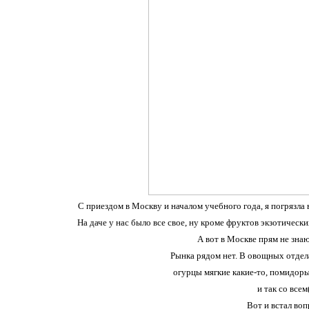
С приездом в Москву и началом учебного года, я погрязла в
На даче у нас было все свое, ну кроме фруктов экзотических
А вот в Москве прям не знаю,
Рынка рядом нет. В овощных отдел
огурцы мягкие какие-то, помидоры
и так со всем(
Вот и встал воп