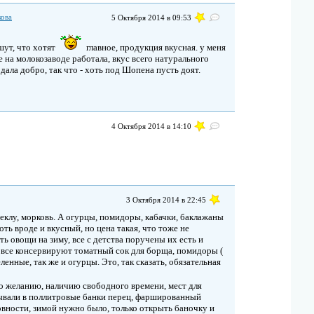
кова
5 Октября 2014 в 09:53
шут, что хотят
главное, продукция вкусная. у меня
 на молокозаводе работала, вкус всего натурального
 дала добро, так что - хоть под Шопена пусть доят.
4 Октября 2014 в 14:10
3 Октября 2014 в 22:45
клу, морковь. А огурцы, помидоры, кабачки, баклажаны
оть вроде и вкусный, но цена такая, что тоже не
ь овощи на зиму, все с детства поручены их есть и
 все консервируют томатный сок для борща, помидоры (
еленные, так же и огурцы. Это, так сказать, обязательная
о желанию, наличию свободного времени, мест для
ывали в поллитровые банки перец, фаршированный
овности, зимой нужно было, только открыть баночку и