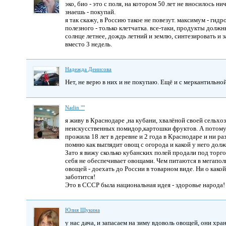
эко, био - это с поля, на котором 50 лет не вносилось ни
знаешь - покупай.
я так скажу, в Россию такое не повезут. максимум - гидро
полезного - только клетчатка. все-таки, продукты должн
солнце летнее, дождь летний и землю, синтезировать и 
вместо 3 недель.
Надежда Денисова
Нет, не верю в них и не покупаю. Ещё и с меркантильной
Nadin ""
я живу в Краснодаре ,на кубани, хвалёной своей сельхо
неискусственных помидор,картошки фруктов. А потому
прожила 18 лет в деревне и 2 года в Краснодаре и ни р
помню как выглядит овощ с огорода и какой у него долж
Зато я вижу сколько кубанских полей продали под торг
себя не обеспечивает овощами. Чем питаются в мегапо
овощей - доехать до России в товарном виде. Ни о како
заботится!
Это в СССР была национальная идея - здоровье народа!
Юлия Щукина
у нас дача, и запасаем на зиму вдоволь овощей, они хр