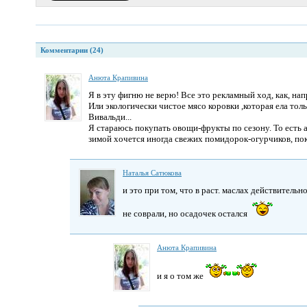
Комментарии (24)
Анюта Крапивина
Я в эту фигню не верю! Все это рекламный ход, как, нап
Или экологически чистое мясо коровки ,которая ела тол
Вивальди...
Я стараюсь покупать овощи-фрукты по сезону. То есть а
зимой хочется иногда свежих помидорок-огурчиков, по
Наталья Сатюкова
и это при том, что в раст. маслах действительн
не соврали, но осадочек остался
Анюта Крапивина
и я о том же