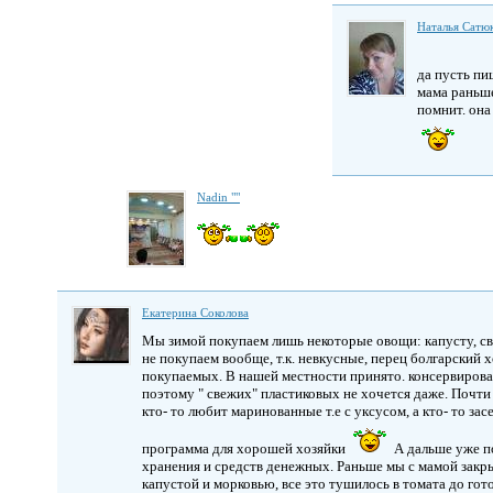
Наталья Сатю
да пусть пи
мама раньше
помнит. она
Nadin ""
Екатерина Соколова
Мы зимой покупаем лишь некоторые овощи: капусту, све
не покупаем вообще, т.к. невкусные, перец болгарский х
покупаемых. В нашей местности принято. консервироват
поэтому " свежих" пластиковых не хочется даже. Почти
кто- то любит маринованные т.е с уксусом, а кто- то зас
программа для хорошей хозяйки
А дальше уже п
хранения и средств денежных. Раньше мы с мамой закр
капустой и морковью, все это тушилось в томата до гот