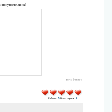
и покупаете ли их?
теги:
Вопрос
,
5
7
Рейтинг:
Всего оценок: