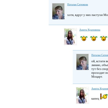
Наталья Сатюкова
хотя, вдруг у них пастухи 
Анюта Крапивина
Наталья Сатю
ой, кстати 
линию, объе
тут без спо
проходит по
Моцарт.
Анюта Крапи
капец