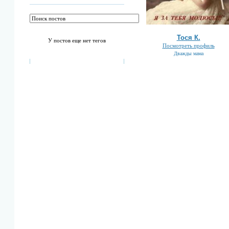
Тоcя К.
У постов еще нет тегов
Посмотреть профиль
Дважды мама