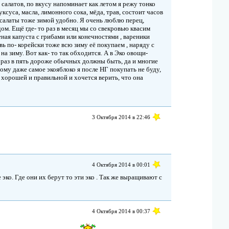
салатов, по вкусу напоминает как летом я режу тонко
суса, масла, лимонного сока, мёда, трав, состоит часов
т салаты тоже зимой удобно. Я очень люблю перец,
м. Ещё где- то раз в месяц мы со свекровью квасим
еная капуста с грибами или конечностями , вареники
ь по- корейски тоже всю зиму её покупаем , наряду с
на зиму. Вот как- то так обходится. А в Эко овощи-
и раз в пять дороже обычных должны быть, да и многие
ому даже самое экояблоко я после НГ покупать не буду,
я хорошей и правильной и хочется верить, что она
3 Октября 2014 в 22:46
4 Октября 2014 в 00:01
е эко. Где они их берут то эти эко . Так же выращивают с
4 Октября 2014 в 00:37