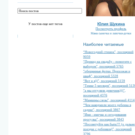
Юлия Щукина
У постов еще нет тегов
Посмотреть профиль
Мама сыночка и лапочки-дочки
Наиболее читаемые
“Новогодний стишок”, посещений
9059
“Прикид на свадьбу - помогите с
выбором”, посещений 5765
“обещанные фотки. Прихожая и
шкаф”, посещений 5328
“Вот и я))”, посещений 5159
“Тимке 5 месяцев”, посещений 513
“а мы отгуляли девичник)))”,
посещений 4376
“Мамкины слезы”, посещений 4114
“Чем накормили моего ребенка в
садике”, посещений 3867
“Имя - имечко и сегодняшняя
прогулка”, посещений 3843
“Посоветуйте как быть!!! (о дальне
поездке с ребенком)”, посещений
3796