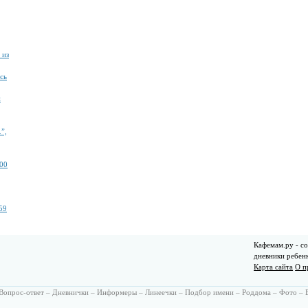
 из
сь
й
”,
00
59
Кафемам.ру - со
дневники ребен
Карта сайта
О п
Вопрос-ответ
–
Дневнички
–
Информеры
–
Линеечки
–
Подбор имени
–
Роддома
–
Фото
–