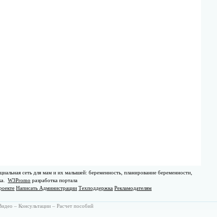
циальная сеть для мам и их малышей: беременность, планирование беременности,
ка.
W3Promo
разработка портала
роекте
Написать Администрации
Техподдержка
Рекламодателям
Видео
–
Консультации
–
Расчет пособий