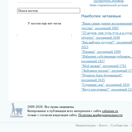
Посмотреть профиль
Мама очаровательной дочурки
Наиболее читаемые
“Ваши самые ранние воспоминания
У постов еще нет тегов
детства”, посещений 3985
“35 недель, еще чуть-чуть и я сдую
обратно”, посещений 2648
“Как выбрать роддом?”, посещени
2023
“Племяш”, посещений 1990
“Избиение собственным ребенком...
посещений 1827
“Мой малыш”, посещений 1761
“Любовное письмо”, посещений 17
“Приятно быть беременной”,
посещений 1635
“Странные сны”, посещений 1634
“Кнут или пряник?”, посещений 15
2009-2026. Все права защищены.
Копирование и публикация всех материалов с сайта
cafemam.ru
только с согласия владельцев сайта.
Политика конфиденциальности
Энциклопедия
–
Блоги
–
Сообщества
–