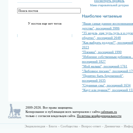
Посмотреть профиль
Мама очаровательной дочурки
Наиболее читаемые
“Ваши самые ранние воспоминания
У постов еще нет тегов
детства”, посещений 3986
“35 недель, еще чуть-чуть и я сдую
обратно”, посещений 2648
“Как выбрать роддом?”, посещени
2023
“Племяш”, посещений 1990
“Избиение собственным ребенком...
посещений 1827
“Мой малыш”, посещений 1761
“Любовное письмо”, посещений 17
“Приятно быть беременной”,
посещений 1635
“Странные сны”, посещений 1634
“Кнут или пряник?”, посещений 15
2009-2026. Все права защищены.
Копирование и публикация всех материалов с сайта
cafemam.ru
только с согласия владельцев сайта.
Политика конфиденциальности
Энциклопедия
–
Блоги
–
Сообщества
–
Вопрос-ответ
–
Дневнички
–
Инфо