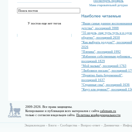
Посмотреть профиль
Мама очаровательной дочурки
Наиболее читаемые
“Ваши самые ранние воспоминания
У постов еще нет тегов
детства”, посещений 3988
“35 недель, еще чуть-чуть и я сдую
обратно”, посещений 2650
“Как выбрать роддом?”, посещени
2026
“Племяш”, посещений 1992
“Избиение собственным ребенком...
посещений 1829
“Мой малыш”, посещений 1763
“Любовное письмо”, посещений 17
“Приятно быть беременной”,
посещений 1637
“Странные сны”, посещений 1636
“Кнут или пряник?”, посещений 15
2009-2026. Все права защищены.
Копирование и публикация всех материалов с сайта
cafemam.ru
только с согласия владельцев сайта.
Политика конфиденциальности
Энциклопедия
–
Блоги
–
Сообщества
–
Вопрос-ответ
–
Дневнички
–
Инфо