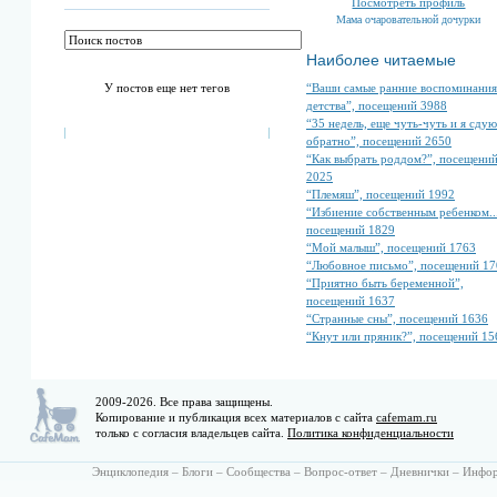
Посмотреть профиль
Мама очаровательной дочурки
Наиболее читаемые
“Ваши самые ранние воспоминания
У постов еще нет тегов
детства”, посещений 3988
“35 недель, еще чуть-чуть и я сдую
обратно”, посещений 2650
“Как выбрать роддом?”, посещени
2025
“Племяш”, посещений 1992
“Избиение собственным ребенком...
посещений 1829
“Мой малыш”, посещений 1763
“Любовное письмо”, посещений 17
“Приятно быть беременной”,
посещений 1637
“Странные сны”, посещений 1636
“Кнут или пряник?”, посещений 15
2009-2026. Все права защищены.
Копирование и публикация всех материалов с сайта
cafemam.ru
только с согласия владельцев сайта.
Политика конфиденциальности
Энциклопедия
–
Блоги
–
Сообщества
–
Вопрос-ответ
–
Дневнички
–
Инфо