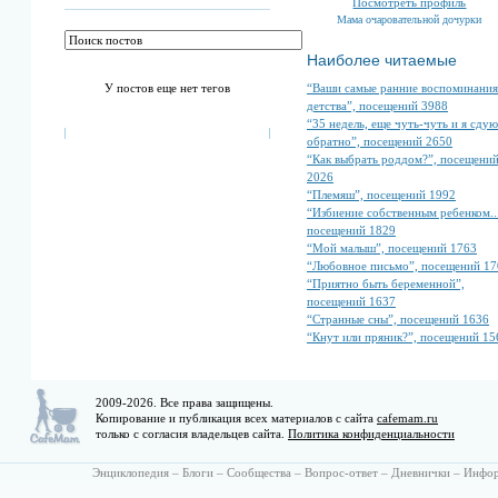
Посмотреть профиль
Мама очаровательной дочурки
Наиболее читаемые
“Ваши самые ранние воспоминания
У постов еще нет тегов
детства”, посещений 3988
“35 недель, еще чуть-чуть и я сдую
обратно”, посещений 2650
“Как выбрать роддом?”, посещени
2026
“Племяш”, посещений 1992
“Избиение собственным ребенком...
посещений 1829
“Мой малыш”, посещений 1763
“Любовное письмо”, посещений 17
“Приятно быть беременной”,
посещений 1637
“Странные сны”, посещений 1636
“Кнут или пряник?”, посещений 15
2009-2026. Все права защищены.
Копирование и публикация всех материалов с сайта
cafemam.ru
только с согласия владельцев сайта.
Политика конфиденциальности
Энциклопедия
–
Блоги
–
Сообщества
–
Вопрос-ответ
–
Дневнички
–
Инфо