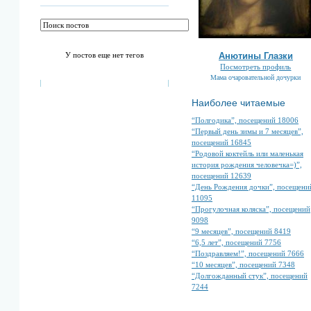
У постов еще нет тегов
Анютины Глазки
Посмотреть профиль
Мама очаровательной дочурки
Наиболее читаемые
“Полгодика”, посещений 18006
“Первый день зимы и 7 месяцев”,
посещений 16845
“Родовой коктейль или маленькая
история рождения человечка=)”,
посещений 12639
“День Рождения дочки”, посещени
11095
“Прогулочная коляска”, посещений
9098
“9 месяцев”, посещений 8419
“6,5 лет”, посещений 7756
“Поздравляем!”, посещений 7666
“10 месяцев”, посещений 7348
“Долгожданный стук”, посещений
7244