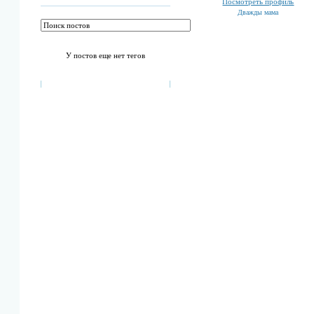
Посмотреть профиль
Дважды мама
У постов еще нет тегов