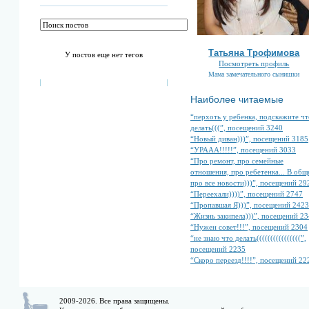
Татьяна Трофимова
У постов еще нет тегов
Посмотреть профиль
Мама замечательного сынишки
Наиболее читаемые
“перхоть у ребенка, подскажите чт
делать(((”, посещений 3240
“Новый диван)))”, посещений 3185
“УРААА!!!!!”, посещений 3033
“Про ремонт, про семейные
отношения, про ребетенка... В общ
про все новости)))”, посещений 29
“Переехали))))”, посещений 2747
“Пропавшая Я)))”, посещений 2423
“Жизнь закипела)))”, посещений 2
“Нужен совет!!!”, посещений 2304
“не знаю что делать((((((((((((((((”,
посещений 2235
“Скоро переезд!!!!”, посещений 22
2009-2026. Все права защищены.