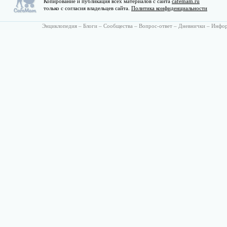
Копирование и публикация всех материалов с сайта
cafemam.ru
только с согласия владельцев сайта.
Политика конфиденциальности
Энциклопедия
–
Блоги
–
Сообщества
–
Вопрос-ответ
–
Дневнички
–
Инфо