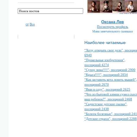
Оксана Лев
се
Все
Посмотреть профиль
Мама замечательного сынишки
Наиболее читаемые
“Хочу открыть свое дело”, посеще
6940
“Прикольные изобретения”,
посещений 4274
“Супер зима!!!!”, посещений 2900
“Крыса!!!!”, посещений 2854
“Как заставить кота ловить мышей”,
посещений 2670
“Вши в саду”, посещений 2625
“Что из бытовой химии сумел съес
ваш ребенок?”, посещений 2468
“Садистские детские сказки”,
посещений 2438
“Болеем болезнью”, посещений 24
“Детские страхи”, посещений 2288