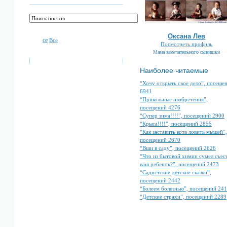
Оксана Лев
се
Все
Посмотреть профиль
Мама замечательного сынишки
Наиболее читаемые
“Хочу открыть свое дело”, посеще
6941
“Прикольные изобретения”,
посещений 4276
“Супер зима!!!!”, посещений 2900
“Крыса!!!!”, посещений 2855
“Как заставить кота ловить мышей”,
посещений 2670
“Вши в саду”, посещений 2626
“Что из бытовой химии сумел съес
ваш ребенок?”, посещений 2473
“Садистские детские сказки”,
посещений 2442
“Болеем болезнью”, посещений 24
“Детские страхи”, посещений 2289