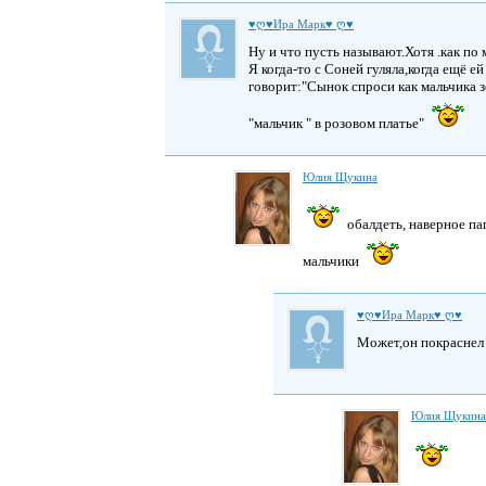
♥ღ♥Ира Марк♥ ღ♥
Ну и что пусть называют.Хотя .как по 
Я когда-то с Соней гуляла,когда ещё е
говорит:"Сынок спроси как мальчика з
"мальчик " в розовом платье"
Юлия Щукина
обалдеть, наверное па
мальчики
♥ღ♥Ира Марк♥ ღ♥
Может,он покраснел
Юлия Щукина