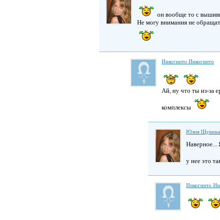
он вообще то с вышив
Не могу внимания не обращать
Инкогнито Инкогнито
Ай, ну что ты из-за
комплексы
Юлия Щукина
Наверное...
у нее это т
Инкогнито Ин