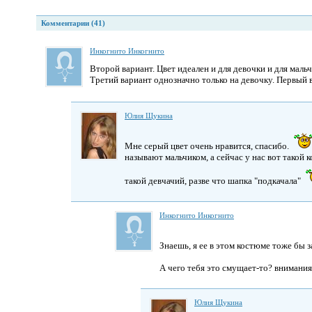
Комментарии (41)
Инкогнито Инкогнито
Второй вариант. Цвет идеален и для девочки и для маль
Третий вариант однозначно только на девочку. Первый 
Юлия Щукина
Мне серый цвет очень нравится, спасибо.
называют мальчиком, а сейчас у нас вот такой
такой девчачий, разве что шапка "подкачала"
Инкогнито Инкогнито
Знаешь, я ее в этом костюме тоже бы 
А чего тебя это смущает-то? внимани
Юлия Щукина