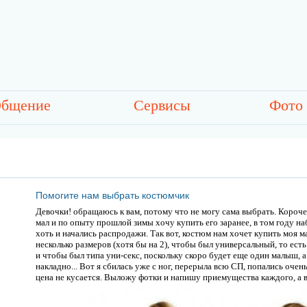
бщение
Сервисы
Фото
Помогите нам выбрать костюмчик
Девочки! обращаюсь к вам, потому что не могу сама выбрать. Короч
мал и по опыту прошлой зимы хочу купить его заранее, в том году на
хоть и начались распродажи. Так вот, костюм нам хочет купить моя м
несколько размеров (хотя бы на 2), чтобы был универсальный, то ес
и чтобы был типа уни-секс, поскольку скоро будет еще один малыш, а
накладно... Вот я сбилась уже с ног, перерыла всю СП, попались оче
цена не кусается. Выложу фотки и напишу приемущества каждого, а 