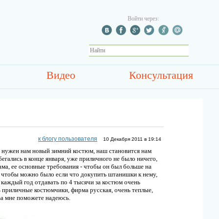
Войти через:
Видео
Консультация
к блогу пользователя
10 Декабря 2011 в 19:14
е нужен нам новый зимний костюм, наш становится нам
бегались в конце января, уже приличного не было ничего,
ама, ее основные требования - чтобы он был больше на
ть чтобы можно было если что докупить штанишки к нему,
 каждый год отдавать по 4 тысячи за костюм очень
нь приличные костюмчики, фирма русская, очень теплые,
ва мне поможете надеюсь.