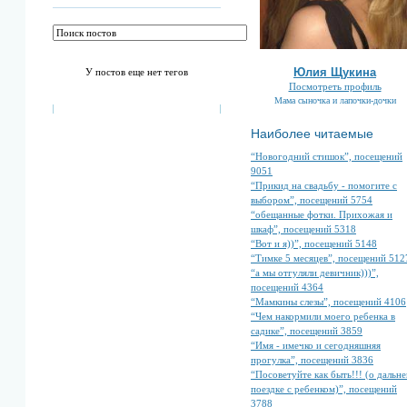
Юлия Щукина
У постов еще нет тегов
Посмотреть профиль
Мама сыночка и лапочки-дочки
Наиболее читаемые
“Новогодний стишок”, посещений
9051
“Прикид на свадьбу - помогите с
выбором”, посещений 5754
“обещанные фотки. Прихожая и
шкаф”, посещений 5318
“Вот и я))”, посещений 5148
“Тимке 5 месяцев”, посещений 512
“а мы отгуляли девичник)))”,
посещений 4364
“Мамкины слезы”, посещений 4106
“Чем накормили моего ребенка в
садике”, посещений 3859
“Имя - имечко и сегодняшняя
прогулка”, посещений 3836
“Посоветуйте как быть!!! (о дальне
поездке с ребенком)”, посещений
3788