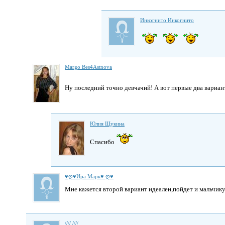
Инкогнито Инкогнито
Margo Bes4Astnova
Ну последний точно девчачий! А вот первые два вариа
Юлия Щукина
Спасибо
♥ღ♥Ира Марк♥ ღ♥
Мне кажется второй вариант идеален,пойдет и мальчику
//// ////