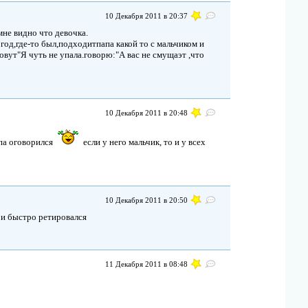
10 Декабря 2011 в 20:37
мне видно что девочка.
й год,где-то был,подходитпапа какой то с мальчиком и
овут"Я чуть не упала.говорю:"А вас не смущаэт ,что
10 Декабря 2011 в 20:48
па оговорился
если у него мальчик, то и у всех
10 Декабря 2011 в 20:50
 и быстро ретировался
11 Декабря 2011 в 08:48