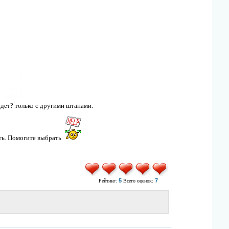
йдет? только с другими штанами.
ить. Помогите выбрать
5
7
Рейтинг:
Всего оценок: