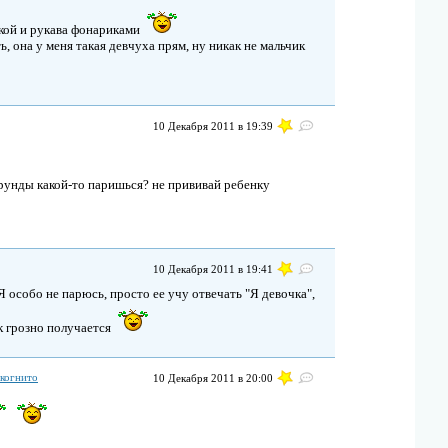
кой и рукава фонариками
, она у меня такая девчуха прям, ну никак не мальчик
10 Декабря 2011 в 19:39
 ерунды какой-то паришься? не прививай ребенку
10 Декабря 2011 в 19:41
 Я особо не парюсь, просто ее учу отвечать "Я девочка",
ак грозно получается
когнито
10 Декабря 2011 в 20:00