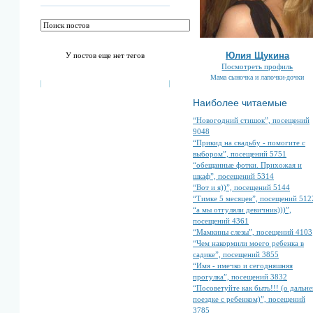
Юлия Щукина
У постов еще нет тегов
Посмотреть профиль
Мама сыночка и лапочки-дочки
Наиболее читаемые
“Новогодний стишок”, посещений
9048
“Прикид на свадьбу - помогите с
выбором”, посещений 5751
“обещанные фотки. Прихожая и
шкаф”, посещений 5314
“Вот и я))”, посещений 5144
“Тимке 5 месяцев”, посещений 512
“а мы отгуляли девичник)))”,
посещений 4361
“Мамкины слезы”, посещений 4103
“Чем накормили моего ребенка в
садике”, посещений 3855
“Имя - имечко и сегодняшняя
прогулка”, посещений 3832
“Посоветуйте как быть!!! (о дальне
поездке с ребенком)”, посещений
3785