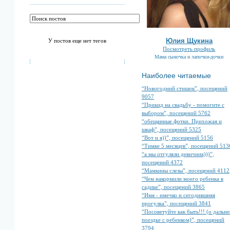
Юлия Щукина
У постов еще нет тегов
Посмотреть профиль
Мама сыночка и лапочки-дочки
Наиболее читаемые
“Новогодний стишок”, посещений
9057
“Прикид на свадьбу - помогите с
выбором”, посещений 5762
“обещанные фотки. Прихожая и
шкаф”, посещений 5325
“Вот и я))”, посещений 5156
“Тимке 5 месяцев”, посещений 513
“а мы отгуляли девичник)))”,
посещений 4372
“Мамкины слезы”, посещений 4112
“Чем накормили моего ребенка в
садике”, посещений 3865
“Имя - имечко и сегодняшняя
прогулка”, посещений 3841
“Посоветуйте как быть!!! (о дальне
поездке с ребенком)”, посещений
3794