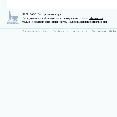
2009-2026. Все права защищены.
Копирование и публикация всех материалов с сайта
cafemam.ru
только с согласия владельцев сайта.
Политика конфиденциальности
Энциклопедия
–
Блоги
–
Сообщества
–
Вопрос-ответ
–
Дневнички
–
Инфо