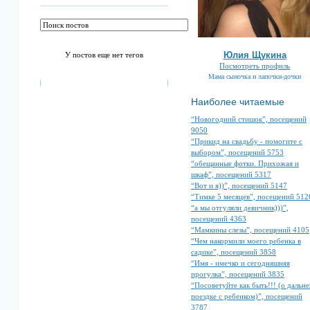
Юлия Щукина
У постов еще нет тегов
Посмотреть профиль
Мама сыночка и лапочки-дочки
Наиболее читаемые
“Новогодний стишок”, посещений
9050
“Прикид на свадьбу - помогите с
выбором”, посещений 5753
“обещанные фотки. Прихожая и
шкаф”, посещений 5317
“Вот и я))”, посещений 5147
“Тимке 5 месяцев”, посещений 512
“а мы отгуляли девичник)))”,
посещений 4363
“Мамкины слезы”, посещений 4105
“Чем накормили моего ребенка в
садике”, посещений 3858
“Имя - имечко и сегодняшняя
прогулка”, посещений 3835
“Посоветуйте как быть!!! (о дальне
поездке с ребенком)”, посещений
3787