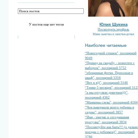
Юлия Щукина
У постов еще нет тегов
Посмотреть профиль
Мама сыночка и лапочки-дочки
Наиболее читаемые
“Новогодний стишок”, посещений
9049
“Прикид на свадьбу - помогите с
выбором”, посещений 5752
“обещанные фотки. Прихожая и
шкаф”, посещений 5316
“Вот и я))”, посещений 5146
“Тимке 5 месяцев”, посещений 512
“а мы отгуляли девичник)))”,
посещений 4362
“Мамкины слезы”, посещений 4104
“Чем накормили моего ребенка в
садике”, посещений 3857
“Имя - имечко и сегодняшняя
прогулка”, посещений 3834
“Посоветуйте как быть!!! (о дальне
поездке с ребенком)”, посещений
3786