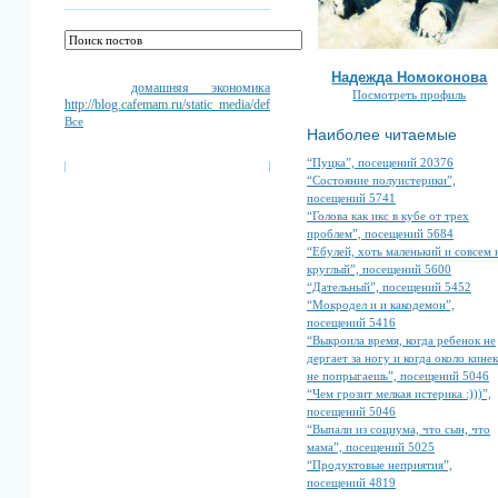
Надежда Номоконова
домашняя экономика
Посмотреть профиль
http://blog.cafemam.ru/static_media/default/blog/2
Все
Наиболее читаемые
“Пуцка”, посещений 20376
“Состояние полуистерики”,
посещений 5741
“Голова как икс в кубе от трех
проблем”, посещений 5684
“Ебулей, хоть маленький и совсем 
круглый”, посещений 5600
“Дательный”, посещений 5452
“Мокродел и и какодемон”,
посещений 5416
“Выкроила время, когда ребенок не
дергает за ногу и когда около кине
не попрыгаешь”, посещений 5046
“Чем грозит мелкая истерика :)))”,
посещений 5046
“Выпали из социума, что сын, что
мама”, посещений 5025
“Продуктовые неприятия”,
посещений 4819