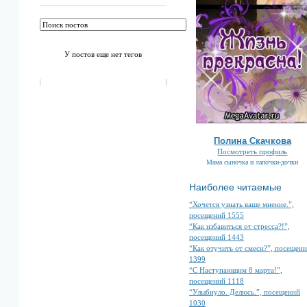
У постов еще нет тегов
Полина Скачкова
Посмотреть профиль
Мама сыночка и лапочки-дочки
Наиболее читаемые
“Хочется узнать ваше мнение.”,
посещений 1555
“Как избавиться от стресса?!”,
посещений 1443
“Как отучить от смеси?”, посещен
1399
“С Наступающим 8 марта!”,
посещений 1118
“Улыбнуло. Делюсь.”, посещений
1030