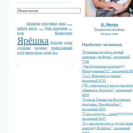
открытки
праздники
зима
А. Нютка
фотоблог
работа
жесть
День рождения
Посмотреть профиль
гуляем
отдых
муж
Кольчугино
Дважды мама
Ярёшка
болезни
осень
Наиболее читаемые
здоровье
подарки
православный
“Бумажная свадьба и первый
клуб
икона
весна
садик
Все
спектакль для Ярика”, посещений
7706
“Две беременные истории))))
НЕвыдуманные!!!!”, посещений 69
“2 в 1: Крещение и делема”,
посещений 4733
“ДР - праздник в 2 захода или меч
сбываются. Фотоблог”, посещений
4659
“Едем на Тамань или Веселовские
праздники. Мегафотоблог”,
посещений 4501
“У нас в городе.... жопа((((((((((((((
посещений 4447
“А у нас почти лето и другие мелк
новости)) Фотоблог”, посещений
4093