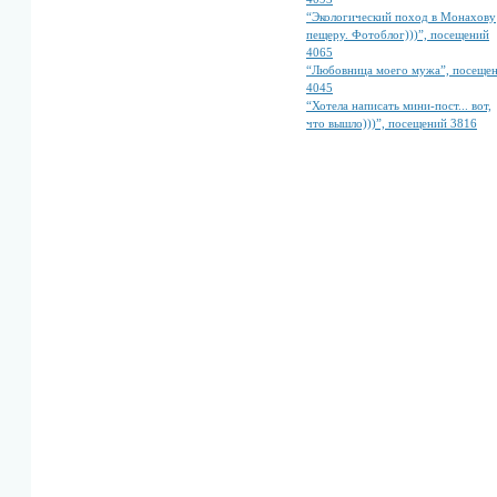
“Экологический поход в Монахову
пещеру. Фотоблог)))”, посещений
4065
“Любовница моего мужа”, посеще
4045
“Хотела написать мини-пост... вот,
что вышло)))”, посещений 3816