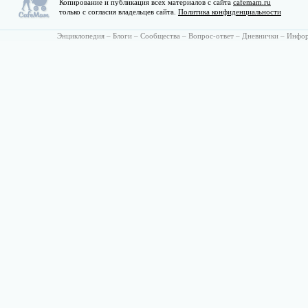
Копирование и публикация всех материалов с сайта
cafemam.ru
только с согласия владельцев сайта.
Политика конфиденциальности
Энциклопедия
–
Блоги
–
Сообщества
–
Вопрос-ответ
–
Дневнички
–
Инфо