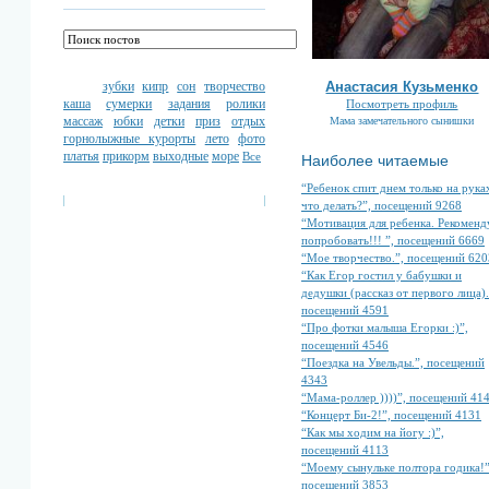
зубки
кипр
сон
творчество
Анастасия Кузьменко
каша
сумерки
задания
ролики
Посмотреть профиль
массаж
юбки
детки
приз
отдых
Мама замечательного сынишки
горнолыжные курорты
лето
фото
платья
прикорм
выходные
море
Все
Наиболее читаемые
“Ребенок спит днем только на руках
что делать?”, посещений 9268
“Мотивация для ребенка. Рекомен
попробовать!!! ”, посещений 6669
“Мое творчество.”, посещений 620
“Как Егор гостил у бабушки и
дедушки (рассказ от первого лица).
посещений 4591
“Про фотки малыша Егорки :)”,
посещений 4546
“Поездка на Увельды.”, посещений
4343
“Мама-роллер ))))”, посещений 41
“Концерт Би-2!”, посещений 4131
“Как мы ходим на йогу :)”,
посещений 4113
“Моему сынульке полтора годика!”
посещений 3853