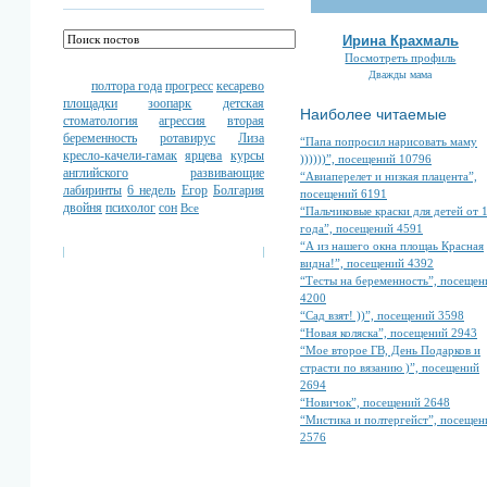
Ирина Крахмаль
Посмотреть профиль
Дважды мама
полтора года
прогресс
кесарево
площадки
зоопарк
детская
Наиболее читаемые
стоматология
агрессия
вторая
беременность
ротавирус
Лиза
“Папа попросил нарисовать маму
кресло-качели-гамак
ярцева
курсы
))))))”, посещений 10796
английского
развивающие
“Авиаперелет и низкая плацента”,
лабиринты
6 недель
Егор
Болгария
посещений 6191
двойня
психолог
сон
Все
“Пальчиковые краски для детей от 
года”, посещений 4591
“А из нашего окна площаь Красная
видна!”, посещений 4392
“Тесты на беременность”, посещен
4200
“Сад взят! ))”, посещений 3598
“Новая коляска”, посещений 2943
“Мое второе ГВ, День Подарков и
страсти по вязанию )”, посещений
2694
“Новичок”, посещений 2648
“Мистика и полтергейст”, посещен
2576