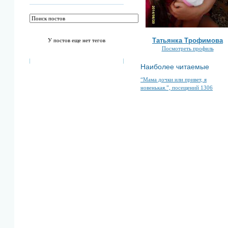
Татьянка Трофимова
У постов еще нет тегов
Посмотреть профиль
Наиболее читаемые
“Мама дочки или привет, я
новенькая.”, посещений 1306