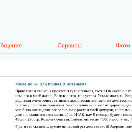
бщение
Сервисы
Фото
Мама дочки или привет, я новенькая.
Привет всем кто меня прочтет, я тут новенькая, хотя в ОК состою в 
немного о моей жизни. Если коротко, то я устала. Устала молчать. Хо
родители очень консервативные люди, воспитали меня не делиться н
поэтому просто не приемлют "выставления на показ" их дорогой, еди
мне было очень даже все равно, но с ростом моей дочурки, с новыми
уже апокалиптических масштабов. ИТАК, нам 9 месяцев будет в понед
48см и 2900гр. Комочек счастья. Сейчас мы весим 7500 и рост у нас 7
Фух, я это сказала.... думаю на первый раз достаточно))) Здоровья ва