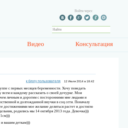
Войти через:
Видео
Консультация
к блогу пользователя
12 Июля 2014 в 18:42
группе с первых месяцев беременности. Хочу поведать
чу всем и каждому рассказать о своей дочурке. Мои
ичем личным и дорогим с посторонними мне людьми и
нственной и долгожданной внучки в соц сети. Поначалу
 ее достижениями мое желание делиться растет и достигло
ельник, родились мы 14 октября 2013 года. Девочка)))
1см)))
м и вашим деткам)))