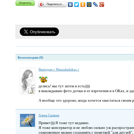
Поделиться…
Комментарии (8)
Виктория ♪ Mamadashikus ♪
делись! мы тут затем и есть))))
я выкладываю фото дочки и ее изречения и в ОКах, и здес
А вообще это здорово, когда хочется хвастаться своим 
Алена Сашина
Привет))) Я тоже тут недавно.
Я тоже консерватор и не люблю сильно уж распространят
сокровенное можно сохранять с пометкой "для друзей", 