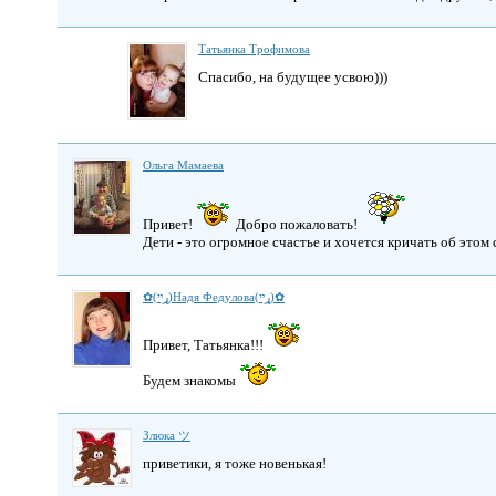
Татьянка Трофимова
Спасибо, на будущее усвою)))
Ольга Мамаева
Привет!
Добро пожаловать!
Дети - это огромное счастье и хочется кричать об этом 
✿(ړײ)Надя Федулова(ړײ)✿
Привет, Татьянка!!!
Будем знакомы
Злюка ツ
приветики, я тоже новенькая!