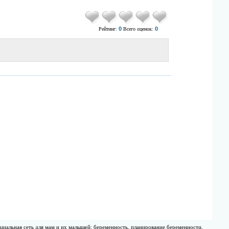
0
0
Рейтинг:
Всего оценок:
циальная сеть для мам и их малышей: беременность, планирование беременности,