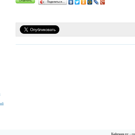
Поделиться…
я
ний
Кафемам.ру - со