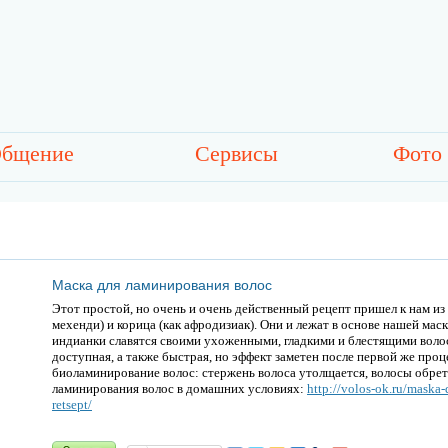
бщение
Сервисы
Фото
Маска для ламинирования волос
Этот простой, но очень и очень действенный рецепт пришел к нам и
мехенди) и корица (как афродизиак). Они и лежат в основе нашей мас
индианки славятся своими ухоженными, гладкими и блестящими волос
доступная, а также быстрая, но эффект заметен после первой же про
биоламинирование волос: стержень волоса утолщается, волосы обрет
ламинирования волос в домашних условиях:
http://volos-ok.ru/maska
retsept/