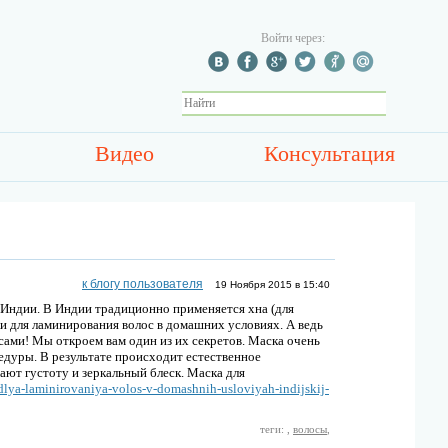
Войти через:
Видео
Консультация
к блогу пользователя
19 Ноября 2015 в 15:40
з Индии. В Индии традиционно применяется хна (для
ки для ламинирования волос в домашних условиях. А ведь
ами! Мы откроем вам один из их секретов. Маска очень
цедуры. В результате происходит естественное
ают густоту и зеркальный блеск. Маска для
-dlya-laminirovaniya-volos-v-domashnih-usloviyah-indijskij-
теги:
,
волосы
,