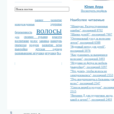
Юлия Апра
Посмотреть профиль
Наиболее читаемые
раннее развитие
здоровье
новорожденные
“Шампуни: Распространенные
волосы
ошибки”, посещений 8702
беременность
“Шапки долой!”, посещений 7907
своими руками
красота
дети
“Оптимальный уход за волосами
воспитание
волос
завивка
шампунь
летом”, посещений 6388
прически
роддом
развитие речи
“Кудрявый метод для детей”,
выкройки
детская одежда
посещений 5976
развивающие игрушки
игрушки
Все
“Как ухаживать за вьющимися
волосами”, посещений 3493
“Игрушки из фетра на мобиль
(выкройки)”, посещений 3297
“Что делать, чтобы волосы не
электризовались”, посещений 2553
“Про кондиционеры и бальзамы дл
волос”, посещений 2547
“Список вещей в роддом”, посеще
2515
“Витамин Д для грудничков: когда,
какой и зачем? ”, посещений 2403