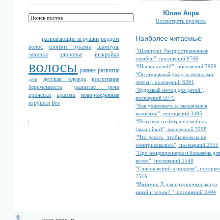
Юлия Апра
Посмотреть профиль
Наиболее читаемые
развивающие игрушки
роддом
волос
своими руками
шампунь
“Шампуни: Распространенные
завивка
здоровье
выкройки
ошибки”, посещений 8706
волосы
“Шапки долой!”, посещений 7909
раннее развитие
“Оптимальный уход за волосами
детская одежда
воспитание
дети
летом”, посещений 6391
беременность
развитие речи
“Кудрявый метод для детей”,
прически
красота
новорожденные
посещений 5979
игрушки
Все
“Как ухаживать за вьющимися
волосами”, посещений 3495
“Игрушки из фетра на мобиль
(выкройки)”, посещений 3298
“Что делать, чтобы волосы не
электризовались”, посещений 2555
“Про кондиционеры и бальзамы дл
волос”, посещений 2548
“Список вещей в роддом”, посеще
2516
“Витамин Д для грудничков: когда,
какой и зачем? ”, посещений 2404