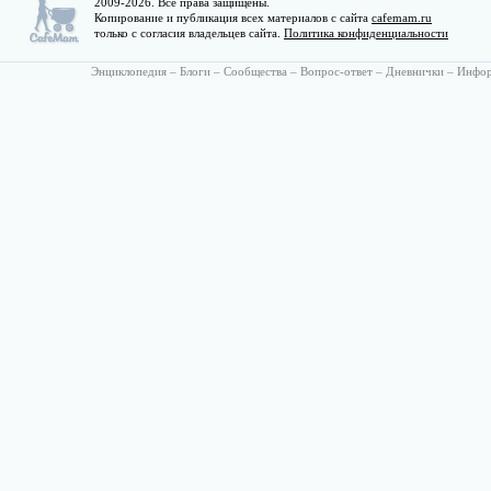
2009-2026. Все права защищены.
Копирование и публикация всех материалов с сайта
cafemam.ru
только с согласия владельцев сайта.
Политика конфиденциальности
Энциклопедия
–
Блоги
–
Сообщества
–
Вопрос-ответ
–
Дневнички
–
Инфо