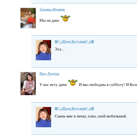
Татьяна Абрамян
Мы на даче
✿(ړײ)Надя Федулова(ړײ)✿
Эхх...
Mary Poppins
У нас нету дачи
И мы свободны в субботу! И Коло
✿(ړײ)Надя Федулова(ړײ)✿
Скинь мне в личку, плиз, свой мобильный.