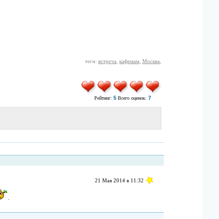
теги:
встреча
,
кафемам
,
Москва
,
5
7
Рейтинг:
Всего оценок:
21 Мая 2014 в 11:32
.