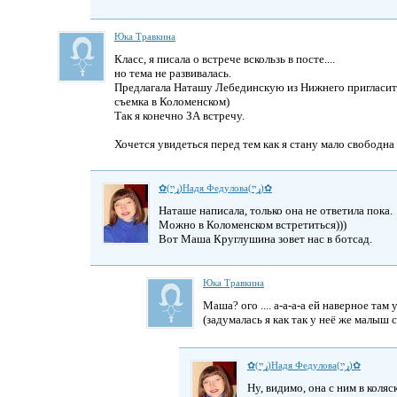
Юка Травкина
Класс, я писала о встрече вскользь в посте....
но тема не развивалась.
Предлагала Наташу Лебединскую из Нижнего пригласить,
съемка в Коломенском)
Так я конечно ЗА встречу.
Хочется увидеться перед тем как я стану мало свободн
✿(ړײ)Надя Федулова(ړײ)✿
Наташе написала, только она не ответила пока.
Можно в Коломенском встретиться)))
Вот Маша Круглушина зовет нас в ботсад.
Юка Травкина
Маша? ого .... а-а-а-а ей наверное там 
(задумалась я как так у неё же малыш 
✿(ړײ)Надя Федулова(ړײ)✿
Ну, видимо, она с ним в коляс