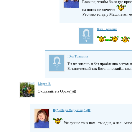
Главное, чтобы было где присе
на ногах не хочется
Уточню тогда у Маши этот м
Юка Травкина
Юка Травкина
Ты же знаешь я без проблемна в этом в
Ботанический так Ботанический... там 
Марго Б.
Эх,давайте в Орске)))))
✿(ړײ)Надя Федулова(ړײ)✿
Уж лучше ты к нам - ты одна, а нас - мно