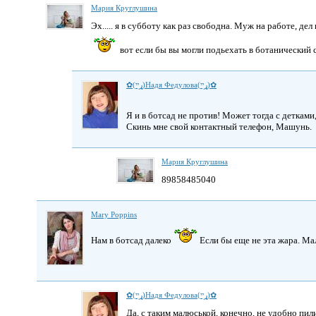
Мария Круглушина
Эх..... я в субботу как раз свободна. Муж на работе, д
вот если бы вы могли подьехать в ботанический 
✿(ړײ)Надя Федулова(ړײ)✿
Я и в ботсад не против! Может тогда с детками
Скинь мне свой контактный телефон, Машунь.
Мария Круглушина
89858485040
Mary Poppins
Нам в ботсад далеко
Если бы еще не эта жара. Ма
✿(ړײ)Надя Федулова(ړײ)✿
Да, с таким малюськой, конечно, не удобно пил