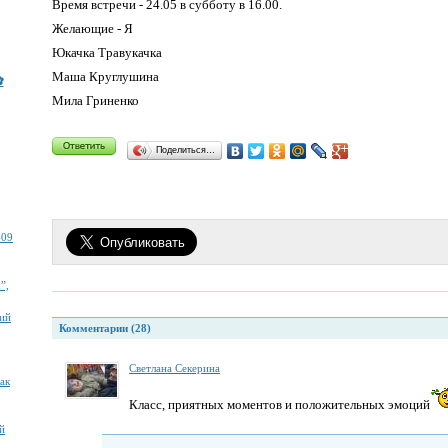
Время встречи - 24.05 в субботу в 16.00.
Желающие - Я
Юкачка Травукачка
Маша Круглушина
а(ړײ)✿
Мила Гриненко
Поделиться…
609
”,
ий
Комментарии (28)
Светлана Секерина
ак
Класс, приятных моментов и положительных эмоций
й