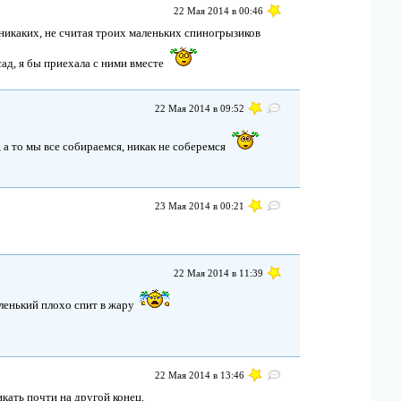
22 Мая 2014 в 00:46
ел никаких, не считая троих маленьких спиногрызиков
сад, я бы приехала с ними вместе
22 Мая 2014 в 09:52
, а то мы все собираемся, никак не соберемся
23 Мая 2014 в 00:21
22 Мая 2014 в 11:39
ленький плохо спит в жару
22 Мая 2014 в 13:46
икать почти на другой конец.