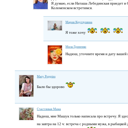
Я думаю, если Наташа Лебединская приедет и бу
Коломенском встретимся.
Мария Круглушина
Я тоже хочу
Мила Гриненко
Надюш, уточните время и дату вашей 
Mary Poppins
Было бы здорово
Счастливая Мама
Надюш, мне Машук только написала про встречу. Я зде
на завтра на 12 ч: встреча с родными мужа, в рыбацко