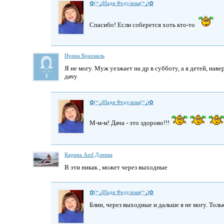
✿(ړײ)Надя Федулова(ړײ)✿
Спасибо! Если соберется хоть кто-то
Ирина Крахмаль
Я не могу. Муж уезжает на др в субботу, а я детей, нав
дачу
✿(ړײ)Надя Федулова(ړײ)✿
М-м-м! Дача - это здорово!!!
Карина And Дэника
В эти никак , может через выходные
✿(ړײ)Надя Федулова(ړײ)✿
Блин, через выходные и дальше я не могу. Толь