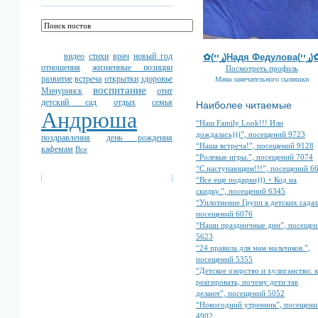
видео
стихи
врач
новый год
✿(ړײ)Надя Федулов
отношения
жизненные позиции
Посмотреть профиль
развитие
встреча
открытки
здоровье
Мама замечательного сынишки
воспитание
Мичуринск
отит
детский сад
отдых
семья
Наиболее читаемые
Андрюша
“Наш Family Look!!! Или
дождалась)))”, посещений 9723
поздравления
день рождения
“Наша встреча!”, посещений 9128
кафемам
Все
“Ролевые игры.”, посещений 7074
“С наступающим!!!”, посещений 6
“Все еще подарки))) + Код на
скидку.”, посещений 6345
“Уплотнение Групп в детских садах
посещений 6076
“Наши праздничные дни”, посещен
5623
“24 правила для мам мальчиков.”,
посещений 5355
“Детское озорство и хулиганство: к
реагировать, почему дети так
делают”, посещений 5052
“Новогодний утренник”, посещени
4902