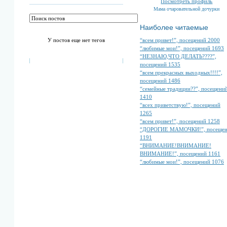
Посмотреть профиль
Мама очаровательной дочурки
Наиболее читаемые
“всем привет!”, посещений 2000
У постов еще нет тегов
“любимые мои!”, посещений 1693
“НЕЗНАЮ,ЧТО ДЕЛАТЬ????”,
посещений 1535
“всем прекрасных выходных!!!!”,
посещений 1486
“семейные традиции??”, посещени
1410
“всех приветствую!”, посещений
1265
“всем привет!”, посещений 1258
“ДОРОГИЕ МАМОЧКИ!”, посеще
1191
“ВНИМАНИЕ!ВНИМАНИЕ!
ВНИМАНИЕ!”, посещений 1161
“любимые мои!”, посещений 1076