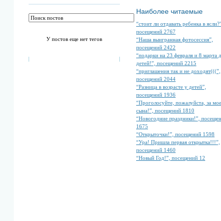
Наиболее читаемые
“стоит ли отдавать ребенка в ясли?
посещений 2767
У постов еще нет тегов
“Наша выигранная фотосессия”,
посещений 2422
“подарки на 23 февраля и 8 марта 
детей!”, посещений 2215
“приглашения так и не доходят(((”,
посещений 2044
“Разница в возрасте у детей”,
посещений 1936
“Проголосуйте, пожалуйста, за мо
сына!”, посещений 1810
“Новогодние праздники!”, посеще
1675
“Открыточки!”, посещений 1598
“Ура! Пришла первая открытка!!!”,
посещений 1460
“Новый Год!”, посещений 12