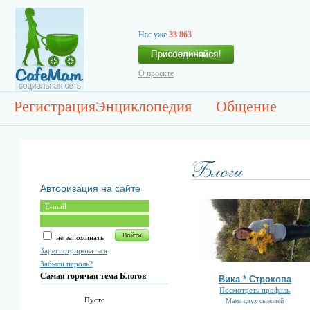
Нас уже
33 863
О проекте
Регистрация
Энциклопедия
Общение
Авторизация на сайте
не запоминать
Зарегистрироваться
Забыли пароль?
Самая горячая тема Блогов
Вика * Строкова
Посмотреть профиль
Пусто
Мама двух сыновей