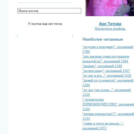
Аня Титова
У постов еще нет тегов
Посмотреть профиль
Наиболее читаемые
“поделки к празднику”, посещений
1780
“кто анализы сдавал подскажите
пожалуйста!”, посещений 1564
“кошмар”, посещений 1540
“ползем назад”, посещений 1357
“ну вот и все...”, посещений 1320
“новый год и новости”, посещений
1294
“ну вот уже осень...”, посещений
1229
“ человеческое
ГЕРМОФРОДИТСТВО”, посещени
1144
“первая открыточка!!!”, посещений
1133
“давно я чтото не писала...”,
посещений 1072