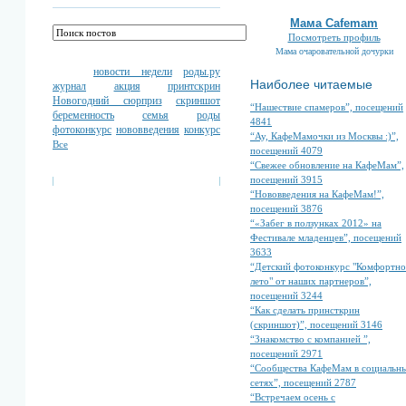
Мама Cafemam
Посмотреть профиль
Мама очаровательной дочурки
новости недели
роды.ру
Наиболее читаемые
журнал
акция
принтскрин
Новогодний сюрприз
скриншот
“Нашествие спамеров”, посещений
беременность
семья
роды
4841
фотоконкурс
нововведения
конкурс
“Ау, КафеМамочки из Москвы :)”,
Все
посещений 4079
“Свежее обновление на КафеМам”,
посещений 3915
“Нововведения на КафеМам!”,
посещений 3876
“«Забег в ползунках 2012» на
Фестивале младенцев”, посещений
3633
“Детский фотоконкурс "Комфортно
лето" от наших партнеров”,
посещений 3244
“Как сделать принсткрин
(скриншот)”, посещений 3146
“Знакомство с компанией ”,
посещений 2971
“Сообщества КафеМам в социальн
сетях”, посещений 2787
“Встречаем осень с