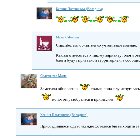
Ксения Плотникова (Володина)
Мама Cafemam
Спасибо, мы обязательно учтем ваше мнение.
Как вы отнесетесь к такому варианту: блоги без
блоги будут приватной территорией, а сообщес
Счастливая Мама
Заметили обновления
только поначалу испугалась
нопотом разобралась и пригласила
Ксения Плотникова (Володина)
Присоединяюсь к девочкам,не хотелось бы выходить за 