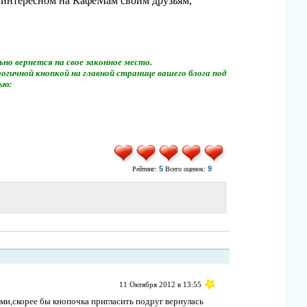
 интересном на КафеМам своим друзьям,
ьно вернется на свое законное место.
огичной кнопкой на главной странице вашего блога под
ью:
5
9
Рейтинг:
Всего оценок:
11 Октября 2012 в 13:55
ми,скорее бы кнопочка пригласить подруг вернулась