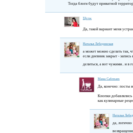
Тогда блоги будут приватной территор
Σβετικ
Да, такой вариант меня устра
Наталья Лебединская
а может можно сделать так, ч
если дневник закрыт - запись
делиться, а вот чужими.. и в
Мама Cafemam
Да, конечно: посты и
Кнопки добавлялись 
как кулинарные реце
Наталья Лебе
да, логично
возвращени