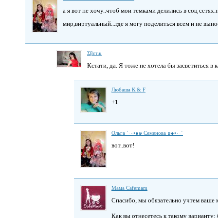
а я вот не хочу..чтоб мои темками делились в соц сетях.
мир,виртуальный...где я могу поделиться всем и не вын
Σβετικ
Кстати, да. Я тоже не хотела бы засветиться в 
Любаша К.& F
+1
Ольга ˙·٠•●๑ Семенова ๑●•٠·˙
вот..вот!
Мама Cafemam
Спасибо, мы обязательно учтем ваше 
Как вы отнесетесь к такому варианту: 