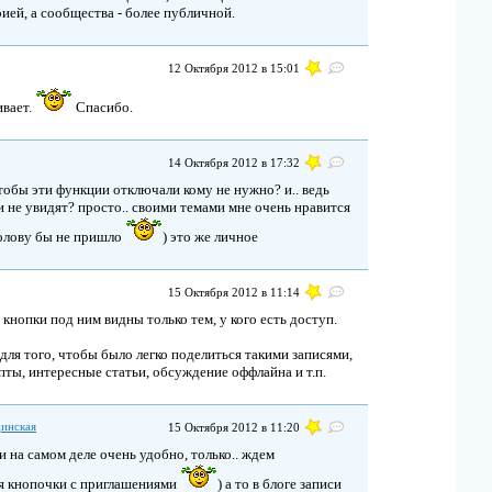
ией, а сообщества - более публичной.
12 Октября 2012 в 15:01
ивает.
Спасибо.
14 Октября 2012 в 17:32
тобы эти функции отключали кому не нужно? и.. ведь
 и не увидят? просто.. своими темами мне очень нравится
 голову бы не пришло
) это же личное
15 Октября 2012 в 11:14
 кнопки под ним видны только тем, у кого есть доступ.
для того, чтобы было легко поделиться такими записями,
пты, интересные статьи, обсуждение оффлайна и т.п.
динская
15 Октября 2012 в 11:20
 и на самом деле очень удобно, только.. ждем
я кнопочки с приглашениями
) а то в блоге записи