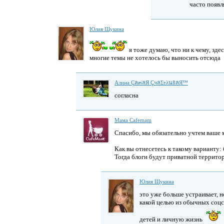
часто появ
Юлия Щукина
я тоже думаю, что ни к чему, зде
многие темы не хотелось бы выносить отсюда
Алина Çล๓ลЯ Ç५ลΣтλนßลЯ™
согласна
Мама Cafemam
Спасибо, мы обязательно учтем ваше 
Как вы отнесетесь к такому варианту: 
Тогда блоги будут приватной территор
Юлия Щукина
это уже больше устраивает, н
какой целью из обычных соцсе
детей и личную жизнь