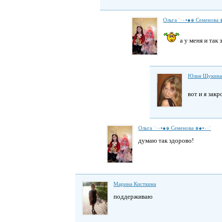
а у меня и так
Юлия Щукина
вот и я зак
Ольга ˙·٠•●๑ Семенова ๑●•٠·˙
думаю так здорово!
Марина Кисткина
поддерживаю