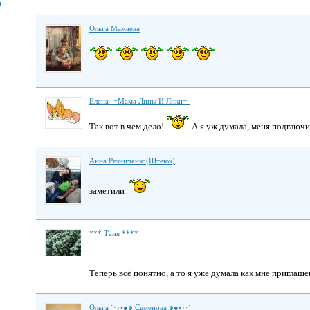
9
Ольга Мамаева
Елена -=Мама Лины И Лики=-
Так вот в чем дело!
А я уж думала, меня подглючи
Анна Резниченко(Штеюк)
заметили
*** Таня ****
Теперь всё понятно, а то я уже думала как мне приглаш
Ольга ˙·٠•●๑ Семенова ๑●•٠·˙