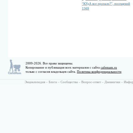
“КУдА все пропало?”, посещений
1569
2009-2026. Все права защищены.
Копирование и публикация всех материалов с сайта
cafemam.ru
только с согласия владельцев сайта.
Политика конфиденциальности
Энциклопедия
–
Блоги
–
Сообщества
–
Вопрос-ответ
–
Дневнички
–
Инфо