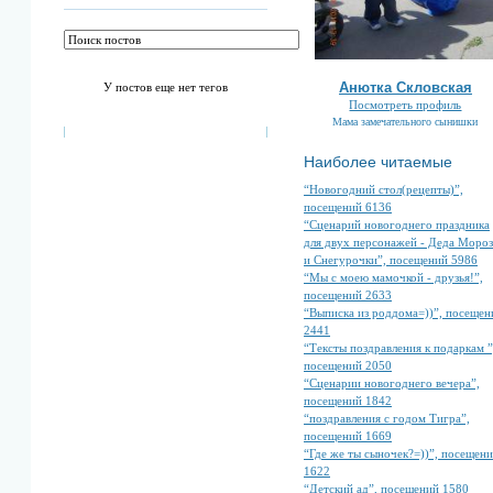
Анютка Скловская
У постов еще нет тегов
Посмотреть профиль
Мама замечательного сынишки
Наиболее читаемые
“Новогодний стол(рецепты)”,
посещений 6136
“Сценарий новогоднего праздника
для двух персонажей - Деда Мороз
и Снегурочки”, посещений 5986
“Мы с моею мамочкой - друзья!”,
посещений 2633
“Выписка из роддома=))”, посещен
2441
“Тексты поздравления к подаркам ”
посещений 2050
“Сценарии новогоднего вечера”,
посещений 1842
“поздравления с годом Тигра”,
посещений 1669
“Где же ты сыночек?=))”, посещен
1622
“Детский ад”, посещений 1580