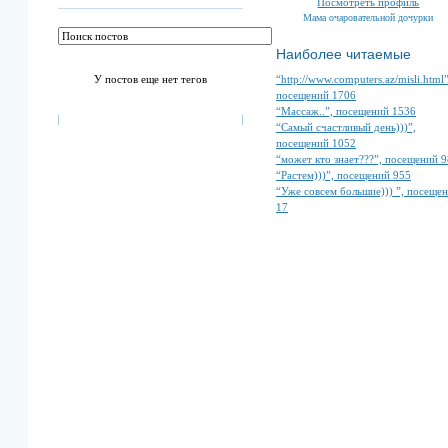
Посмотреть профиль
Мама очаровательной дочурки
Наиболее читаемые
“http://www.computers.az/misli.html”
У постов еще нет тегов
посещений 1706
“Массаж..”, посещений 1536
“Самый счастливый день)))”,
посещений 1052
“может кто знает???”, посещений 
“Растем)))”, посещений 955
“Уже совсем большие))) ”, посеще
17