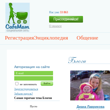
Нас уже
33 863
О проекте
Регистрация
Энциклопедия
Общение
Авторизация на сайте
не запоминать
Зарегистрироваться
Забыли пароль?
Самая горячая тема Блогов
Диана Лаврикова
Пусто