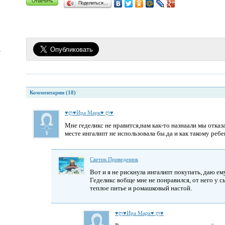
Поделиться…
2
Комментарии (18)
♥ღ♥Ира Марк♥ ღ♥
Мне геделикс не нравится,нам как-то назнаали мы отказ
месте ингалипт не использовала бы.да и как такому реб
Светик Приведенюк
Вот и я не рискнула ингалипт покупать, даю ем
Геделикс вобще мне не понравился, от него у с
теплое питье и ромашковый настой.
♥ღ♥Ира Марк♥ ღ♥