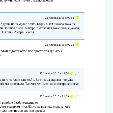
вно нужно ещё что-то отхаркивающее
22 Ноября 2010 в 00:02
в день ,но нам уже почти годик был.Сначала тоже не
ли.Прошло очень быстро.А от кашля тоже пили сначала
ан Плющ и Амбро Гексал.
22 Ноября 2010 в 02:21
этой гадостью!!!У нас просто так зуб лез. с
)
22 Ноября 2010 в 12:54
а него сопли и кашель?... Врач сама сказала что уже
 что мы простыли. Так что лечимся, но с осторожностью.
23 Ноября 2010 в 01:39
ый вообще безболезненно)))
к вот с кашлем и т.д.!Ей тоже врачиха сказала, что
то уже наелись со своими врачами!!!