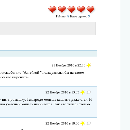
5
3
Рейтинг:
Всего оценок:
21 Ноября 2010 в 22:05
ались,обычно "Алтейкой " пользуэмся,я бы на твоем
енку его пирснуть?
22 Ноября 2010 в 13:03
у пить ромашку. Так вроде меньше кашлять даже стал. И
ына ужасный кашель начинается. Так что теперь только
22 Ноября 2010 в 18:06