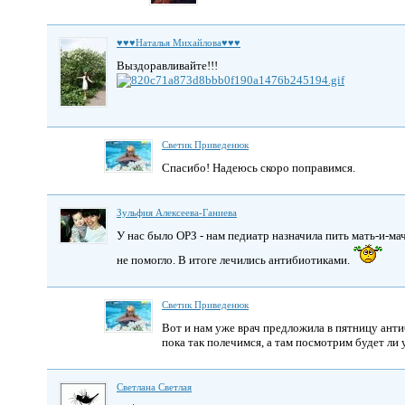
♥♥♥Наталья Михайлова♥♥♥
Выздоравливайте!!!
Светик Приведенюк
Спасибо! Надеюсь скоро поправимся.
Зульфия Алексеева-Ганиева
У нас было ОРЗ - нам педиатр назначила пить мать-и-маче
не помогло. В итоге лечились антибиотиками.
Светик Приведенюк
Вот и нам уже врач предложила в пятницу анти
пока так полечимся, а там посмотрим будет ли
Светлана Светлая