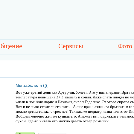
бщение
Сервисы
Фото
Мы заболели (((
Вот уже третий день как Артурчик болеет. Это у нас впервые. Врач 
температура повышена 37,3, кашель и сопли. Даже спать иногда не м
капли в нос Аквамарис и Називин, сироп Геделикс. От этого сиропа с
Вот и не знаю стоит ли его пить... А еще врач назначила брызгать в г
можно детям только с трех лет! Так как же педиатр назначила этот Инг
Вобщем конечно же я не купила его. А может вы подскажите чем мож
сухой. Где-то читала что можно давать отвар ромашки.