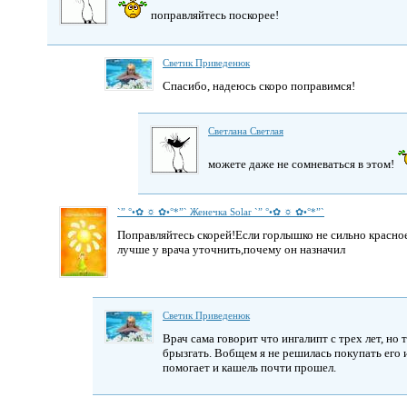
поправляйтесь поскорее!
Светик Приведенюк
Спасибо, надеюсь скоро поправимся!
Светлана Светлая
можете даже не сомневаться в этом!
`” °•✿ ☼ ✿•°*”` Женечка Solar `” °•✿ ☼ ✿•°*”`
Поправляйтесь скорей!Если горлышко не сильно красно
лучше у врача уточнить,почему он назначил
Светик Приведенюк
Врач сама говорит что ингалипт с трех лет, н
брызгать. Вобщем я не решилась покупать его
помогает и кашель почти прошел.