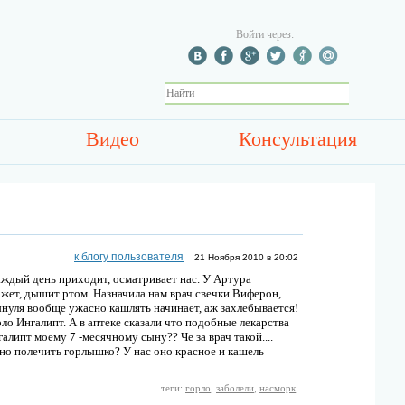
Войти через:
Видео
Консультация
к блогу пользователя
21 Ноября 2010 в 20:02
каждый день приходит, осматривает нас. У Артура
ожет, дышит ртом. Назначила нам врач свечки Виферон,
ынуля вообще ужасно кашлять начинает, аж захлебывается!
орло Ингалипт. А в аптеке сказали что подобные лекарства
алипт моему 7 -месячному сыну?? Че за врач такой....
но полечить горлышко? У нас оно красное и кашель
теги:
горло
,
заболели
,
насморк
,