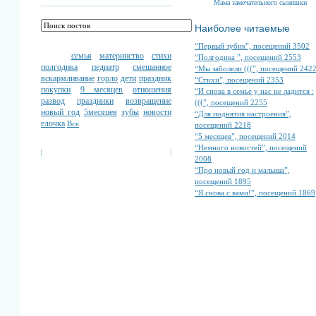
Мама замечательного сынишки
Наиболее читаемые
“Первый зубик”, посещений 3502
семья
материнство
стихи
“Полгодика ”, посещений 2553
полгодика
педиатр
смешанное
“Мы заболели (((”, посещений 242
вскармливание
горло
дети
праздник
“Стихи”, посещений 2353
покупки
9 месяцев
отношения
“И снова в семье у нас не ладится :
развод
праздники
возвращение
(((”, посещений 2255
новый год
5месяцев
зубы
новости
“Для поднятия настроения”,
елочка
Все
посещений 2218
“5 месяцев”, посещений 2014
“Немного новостей”, посещений
2008
“Про новый год и малыша”,
посещений 1895
“Я снова с вами!”, посещений 1869