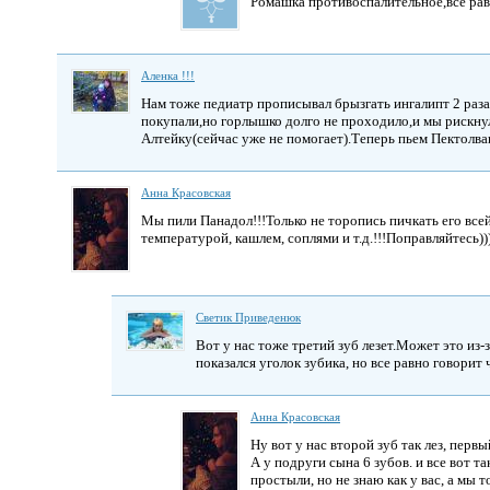
Ромашка противоспалительное,всё ра
Аленка !!!
Нам тоже педиатр прописывал брызгать ингалипт 2 раза 
покупали,но горлышко долго не проходило,и мы рискну
Алтейку(сейчас уже не помогает).Теперь пьем Пектолв
Анна Красовская
Мы пили Панадол!!!Только не торопись пичкать его всей 
температурой, кашлем, соплями и т.д.!!!Поправляйтесь))
Светик Приведенюк
Вот у нас тоже третий зуб лезет.Может это из-з
показался уголок зубика, но все равно говорит
Анна Красовская
Ну вот у нас второй зуб так лез, перв
А у подруги сына 6 зубов. и все вот та
простыли, но не знаю как у вас, а мы 