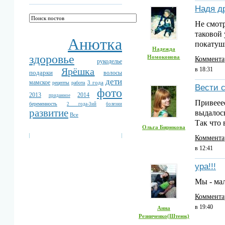
Надя др
Не смотр
таковой
Анютка
покату
Надежда
здоровье
Номоконова
Коммента
рукоделье
Ярёшка
в 18:31
подарки
волосы
дети
мамское
3 года
рецепты
работа
Вести 
фото
2013
2014
приданное
Привееее
беременность
2 года-3ий
болезни
развитие
выдалось
Все
Так что
Ольга Бирюкова
Коммента
в 12:41
ура!!!
Мы - мал
Коммента
в 19:40
Анна
Резниченко(Штеюк)