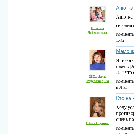
Анютка
Анютка..
сегодня
Наталья
Лебединская
Коммента
16:42
Мамочк
Я помню 
плач, Д
!!! " чт
✿(ړײ)Надя
Федулова(ړײ)✿
Коммента
в 01:51
Кто на 
Хочу усл
противо
очень п
Юлия Щукина
Коммента