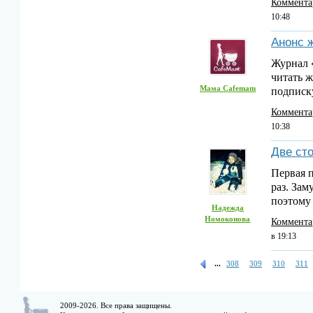
Коммента
10:48
Анонс 
Журнал «
читать ж
Мама Cafemam
подписк
Коммента
10:38
Две ст
Первая п
раз. Зам
поэтом
Надежда
Номоконова
Коммента
в 19:13
...
308
309
310
311
2009-2026. Все права защищены.