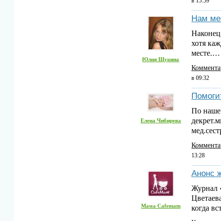
в 15:59
Нам мес
Наконец-
хотя каж
месте.
Юлия Щукина
Коммента
в 09:32
Помоги
По нашем
декрет.м
Елена Чибирева
мед.сес
Коммента
13:28
Анонс 
Журнал «
Цветаев
Мама Cafemam
когда в