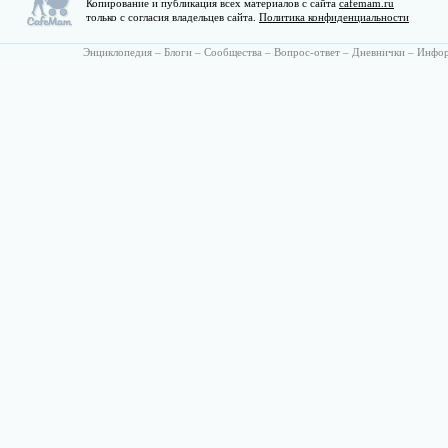
Копирование и публикация всех материалов с сайта
cafemam.ru
только с согласия владельцев сайта.
Политика конфиденциальности
Энциклопедия
–
Блоги
–
Сообщества
–
Вопрос-ответ
–
Дневнички
–
Инфо