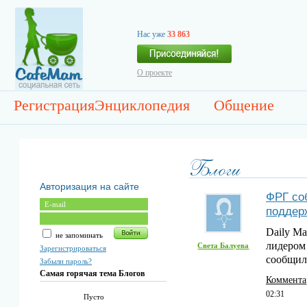
Нас уже
33 863
О проекте
Регистрация
Энциклопедия
Общение
Авторизация на сайте
ФРГ со
поддер
Daily Ma
не запоминать
лидером
Света Балуева
Зарегистрироваться
сообщил
Забыли пароль?
Самая горячая тема Блогов
Коммента
02:31
Пусто