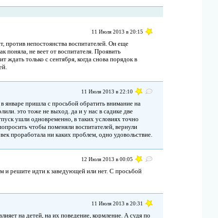
11 Июля 2013 в 20:15
т, против непостоянства воспитателей. Он еще
ак поняла, не веет от воспитателя. Проявить
т ждать только с сентября, когда снова порядок в
ей.
11 Июля 2013 в 22:10
 в январе пришла с просьбой обратить внимание на
лили. это тоже не выход. да и у нас в садике две
пуск ушли одновременно, в таких условиях точно
 попросить чтобы поменяли воспитателей, вернули
овек проработала ни каких проблем, одно удовольствие.
12 Июля 2013 в 00:05
м и решите идти к заведующей или нет. С просьбой
11 Июля 2013 в 20:31
лияет на детей, на их поведение, кормление. А судя по