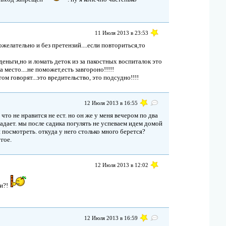
11 Июля 2013 в 23:53
елательно и без претензий....если повториться,то
еньги,но и ломать деток из за пакостных воспиталок это
 место....не поможет,есть завгороно!!!!!
том говорят...это вредительство, это подсудно!!!!
12 Июля 2013 в 16:55
 что не нравится не ест. но он же у меня вечером по два
опадает. мы после садика погулять не успеваем идем домой
 посмотреть. откуда у него столько много берется?
гое.
12 Июля 2013 в 12:02
ти?!
12 Июля 2013 в 16:59