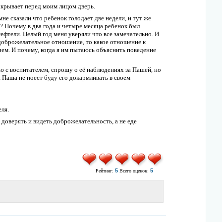
закрывает перед моим лицом дверь.
мне сказали что ребенок голодает две недели, и тут же
ое? Почему в два года и четыре месяца ребенок был
тефтели. Целый год меня уверяли что все замечательно. И
е доброжелательное отношение, то какое отношение к
ием. И почему, когда я им пытаюсь объяснить поведение
рю с воспитателем, спрошу о её наблюдениях за Пашей, но
и Паша не поест буду его докармливать в своем
ля.
доверять и видеть доброжелательность, а не еде
5
5
Рейтинг:
Всего оценок: