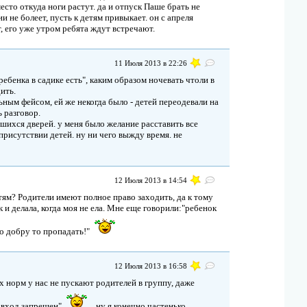
 место откуда ноги растут. да и отпуск Паше брать не
 не болеет, пусть к детям привыкает. он с апреля
, его уже утром ребята ждут встречают.
11 Июля 2013 в 22:26
 ребенка в садике есть", каким образом ночевать чтоли в
ить.
ьным фейсом, ей же некогда было - детей переодевали на
ь разговор.
вшихся дверей. у меня было желание расставить все
 присутствии детей. ну ни чего выжду время. не
12 Июля 2013 в 14:54
етям? Родители имеют полное право заходить, да к тому
к и делала, когда моя не ела. Мне еще говорили:"ребенок
го добру то пропадать!"
12 Июля 2013 в 16:58
х норм у нас не пускают родителей в группу, даже
 вход запрещен"
. ну я конечно частенько