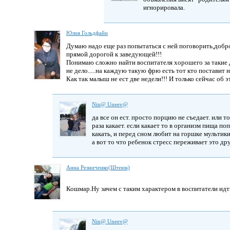
игнорировала.
Юлия Гольдфайн
Думаю надо еще раз попытаться с ней поговорить,доброж
прямой дорогой к заведующей!!!
Понимаю сложно найти воспитателя хорошего за такие д
не дело.....на каждую такую фрю есть тот кто поставит на
Как так малыш не ест две недели!!! И только сейчас об э
Nin@ Uneev@
да все он ест. просто порцию не съедает. или то
раза какает. если какает то в организм пища п
какать, и перед сном любит на горшке мультики
а вот то что ребенок стресс переживает это дру
Анна Резниченко(Штеюк)
Кошмар.Ну зачем с таким характером в воспитатели ид
Nin@ Uneev@