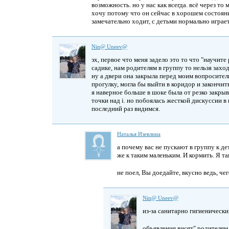
возможность. но у нас как всегда. всё через то
хочу потому что он сейчас в хорошем состоянии
замечательно ходит, с детьми нормально играет
Nin@ Uneev@
эх, первое что меня задело это то что "научите
садике, нам родителям в группу то нельзя заход
ну а двери она закрыла перед моим вопросител
прогулку, могла бы выйти в коридор и закончит
я наверное больше в шоке была от резко закры
точки над і. но побоялась жесткой дискуссии в
последний раз видимся.
Наталья Изевлина
а почему вас не пускают в группу к д
же к таким маленьким. И кормить. Я та
не поел, Вы доедайте, вкусно ведь, че
Nin@ Uneev@
из-за санитарно гигиенически
объявления висят" родителям