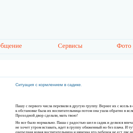
бщение
Сервисы
Фото
Ситуация с кормлением в садике.
Пашу с первого числа перевили в другую группу. Вернее их с ясель 
к обстановке была их воспитательница потом она ушла обратно в ясли
Проходной двор сделали, мать твою!
Но все было нормально. Паша с радостью шел в садик и делился впеч
не хочет утром вставать, идет в группу обиженный но без плача. И ту
очередная новая воспитательница и нянечка что ребенок не ест две н