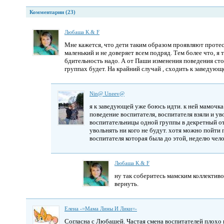
Комментарии (23)
Любаша К.& F
Мне кажется, что дети таким образом проявляют протес
маленький и не доверяет всем подряд. Тем более что, я т
бдительность надо. А от Паши изменения поведения стои
группах будет. На крайний случай , сходить к заведующ
Nin@ Uneev@
я к заведующей уже боюсь идти. к ней мамочка
поведение воспитателя, воспитателя взяли и уво
воспитательницы одной группы в декретный от
увольнять ни кого не будут. хотя можно пойти
воспитателя которая была до этой, неделю чел
Любаша К.& F
ну так соберитесь мамским коллективо
вернуть.
Елена -=Мама Лины И Лики=-
Согласна с Любашей. Частая смена воспитателей плохо в