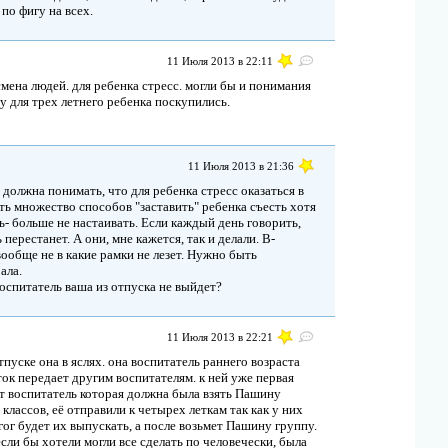
по фигу на всех.
11 Июля 2013 в 22:11
 смена людей. для ребенка стресс. могли бы и понимания
у для трех летнего ребенка поскупились.
11 Июля 2013 в 21:36
должна понимать, что для ребенка стресс оказаться в
ть множество способов "заставить" ребенка съесть хотя
ь- больше не настаивать. Если каждый день говорить,
перестанет. А они, мне кажется, так и делали. В-
вообще не в какие рамки не лезет. Нужно быть
ала.
оспитатель ваша из отпуска не выйдет?
11 Июля 2013 в 22:21
отпуске она в яслях. она воспитатель раннего возраста
леток передает другим воспитателям. к ней уже первая
тот воспитатель которая должна была взять Пашину
классов, её отправили к четырех леткам так как у них
гог будет их выпускать, а после возьмет Пашину группу.
сли бы хотели могли все сделать по человечески, была