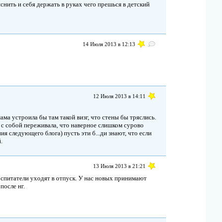
яснить и себя держать в руках чего прешься в детский
14 Июля 2013 в 12:13
12 Июля 2013 в 14:11
ама устроила бы там такой визг, что стены бы тряслись.
е с собой переживала, что наверное слишком сурово
ия следующего блога) пусть эти б...ди знают, что если
.
13 Июля 2013 в 21:21
 воспитатели уходят в отпуск. У нас новых принимают
после нг.