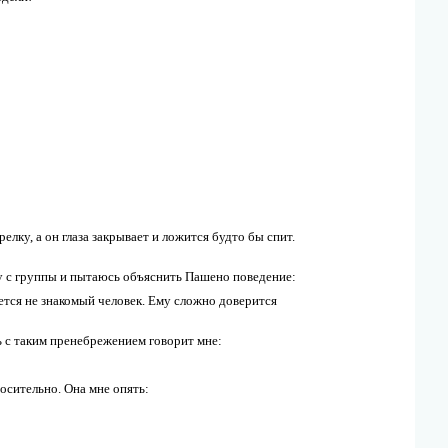
арелку, а он глаза закрывает и ложится будто бы спит.
жу с группы и пытаюсь объяснить Пашено поведение:
ается не знакомый человек. Ему сложно доверится
ь с таким пренебрежением говорит мне:
осительно. Она мне опять: