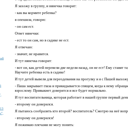
Я захожу в группу, и нянечка говорит:
- как вы кормите ребенка?
я опешила, говорю:
- он сам ест.
Ответ нянечки:
- ест то он сам, но в садике не ест.
Я отвечаю:
- значит, не нравится.
ний
И тут нянечка говорит:
- вот он, как детей перевели две недели назад, он не ест! Ему ставят т
Научите ребенка есть в садике!
И тут детей вывели для переодевания на прогулку и я с Пашей выхо
- Паша закрывает глаза и прикидывается спящем, когда к нему обращ
й
взрослому. Привыкнет доверится и все будет нормально.
,
И тут воспитательница, которая работает в нашей группе первый ден
- второму он доверился.
213
Я пытаюсь сообразить кто второй? воспитатель? Смотрю на неё вопр
и”,
- второму он доверился!
,
Я пожимаю плечами не могу понять: