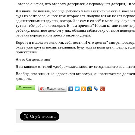
- второе он съел, что второму доверился, а первому нет доверия, - и 
Я в шоке. Не поняла, вообще, ребенок у меня ест или не ест? Сначала 
судя из разговора, он все таки второе ест. получается он не ест перв
единственным из группы, который ел сам и ел всё! и молочку и суп и 
тут на тебе ребенок голодает. В чем причина? И если ко мне такое н
ребенку, понятное дело он у них объявил забастовку с таким поведен
ребенка передо мной просто закрыли дверь.
Короче я в шоке не знаю как себя вести. И что делать? завтра погово
будет уже другая воспитательница. Буду ждать пока дети поедят, есл
присутствии.
А что бы делали вы?
Я на кипише от такой «доброжелательности» сегодняшнего воспитате
Вообще, что значит «он доверился второму», он воспитателю должен 
доверять.
Поделиться…