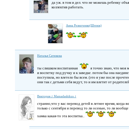
да уж. в том и дел. что не можешь ребенку объ
коллектив работать.
Анна Резниченко(Штеюк)
Наталья Сатюкова
ты слишком воспитанная
я точно знаю, что моя м
и воспетку под ручку и к заведке. потом бы она наедин
поступила, но влетело бы всем. (это я уже после прочтен
они так с детьми себя ведут, то и им влетит от родителей
Виктория ♪ Mamadashikus ♪
странно,что у вас перевод детей в летнее время, когда
только с сентября и перевод то ли осенью, то ли вообще 
хамка какая-то эта воспитка..