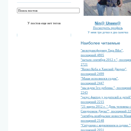
Nin@ Uneev@
У постов еще нет тегов
Посмотреть профиль
У меня три дочки и два сыночка
Наиболее читаемые
“велотрансформер Taga Bike”,
посещений 4805
“начало сентября 2012 г.”, посеще
2721
“Кизил Коба и Ханский Дворец”,
посещений 2499
“Маше исполнился годик”,
посещений 2447
“мы ждем 5го ребенка.”, посещени
2243
“резус фактор у родителей и детей”
посещений 2215
“21 марта 2012 г. " День человека с
Синдромом Дауна"”, посещений 2
“октябрь-ноябрьские новости Маш
посещений 2148
“Ситуация с кормлением в садике.”
посещений 2051