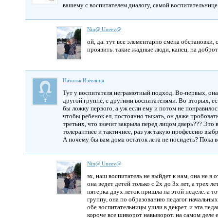
вашему с воспитателем диалогу, самой воспитательнице 
Nin@ Uneev@
ой, да. тут все элементарно смена обстановки,
проявить. такие жадные люди, капец. на доброт
Наталья Изевлина
Тут у воспитателя неграмотный подход. Во-первых, она 
другой группе, с другими воспитателями. Во-вторых, ес
бы ложку первого, а уж если ему и потом не понравилос
чтобы ребенок ел, постоянно тыкать, он даже пробовать 
третьих, что значит закрыла перед лицом дверь??? Это 
толерантнее и тактичнее, раз уж такую профессию выбр
А почему бы вам дома остаток лета не посидеть? Пока в
Nin@ Uneev@
эх, наш воспитатель не выйдет к нам, она не в 
она ведет детей только с 2х до 3х лет, а трех 
пятерка двух леток пришла на этой неделе. а 
группу, она по образованию педагог начальных 
обе воспитательницы ушли в декрет. и эта педа
короче все шиворот навыворот. на самом деле е