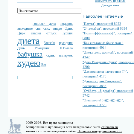
Посмотреть профиль
Дважды мама
Наиболее читаемые
говорят дети
подарок
“Платья”, посещений 8922
выходные
спа
стих
видео
Эдик
“24 декабря”, посещений 6894
Цирк
авария
отпуск
Турция
“Позитиффффффффф”, посещений
диета
6800
бассейн
праздник
“Как я готовила бризольки.”,
посещений 4914
День Рождения
Юрмала
“Диета, день десятый”, посещений
бабушка
садик
пипаркок
4347
худею
“День Рождения Эдика”, посещени
Все
4200
“Для поднятия настроения )))”,
посещений 4178
“Данькин День Рождения”,
посещений 3838
“Суббота, 18 декабря”, посещений
3742
“Этта штота! ))))))))))))))))”,
посещений 3726
2009-2026. Все права защищены.
Копирование и публикация всех материалов с сайта
cafemam.ru
только с согласия владельцев сайта.
Политика конфиденциальности