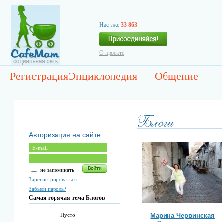
Нас уже
33 863
О проекте
Регистрация
Энциклопедия
Общение
Авторизация на сайте
не запоминать
Зарегистрироваться
Забыли пароль?
Самая горячая тема Блогов
Марина Червинская
Пусто