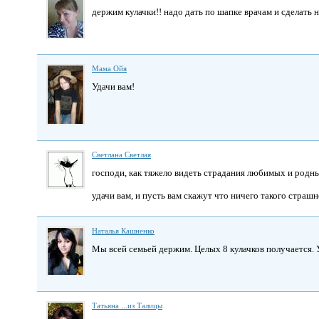
держим кулачки!! надо дать по шапке врачам и сделать 
Мама Ойя
Удачи вам!
Светлана Светлая
господи, как тяжело видеть страдания любимых и родны
удачи вам, и пусть вам скажут что ничего такого страшн
Наталья Кашненко
Мы всей семьей держим. Целых 8 кулачков получается. 
Татьяна ...из Талицы