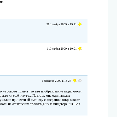
шь.
28 Ноября 2009 в 19:21
1 Декабря 2009 в 10:01
1 Декабря 2009 в 13:27
но не совсем поняла что там за образование видно-то-ли
ры,то ли ещё что-то... Поэтому она один анализ
пухоли и принести ей выписку с операции-тогда может
 боли не от женских проблем,а из-за пищеварения. Вот