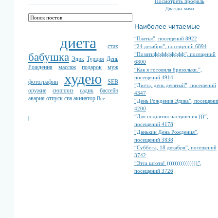
Посмотреть профиль
Дважды мама
Наиболее читаемые
диета
“Платья”, посещений 8922
стих
“24 декабря”, посещений 6894
“Позитиффффффффф”, посещений
бабушка
Эдик
Турция
День
6800
Рождения
массаж
подарок
муж
“Как я готовила бризольки.”,
худею
посещений 4914
фотографии
SEB
“Диета, день десятый”, посещений
оружие
сюрприз
садик
бассейн
4347
авария
отпуск
спа
акинатор
Все
“День Рождения Эдика”, посещени
4200
“Для поднятия настроения )))”,
посещений 4178
“Данькин День Рождения”,
посещений 3838
“Суббота, 18 декабря”, посещений
3742
“Этта штота! ))))))))))))))))”,
посещений 3726