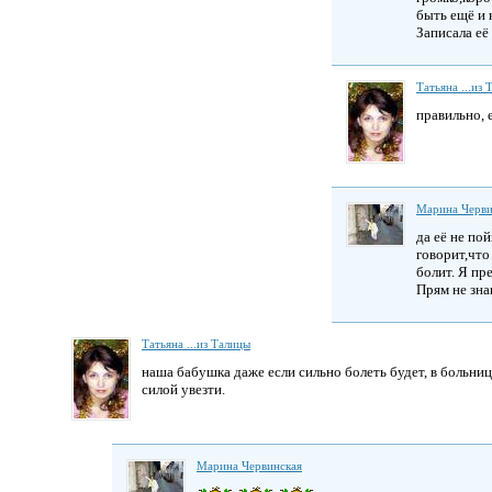
быть ещё и 
Записала её
Татьяна ...из
правильно, е
Марина Черви
да её не пой
говорит,что
болит. Я пр
Прям не знаю
Татьяна ...из Талицы
наша бабушка даже если сильно болеть будет, в больницу
силой увезти.
Марина Червинская