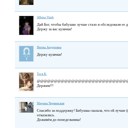
Albina Vimb
Дай Бог, чтобы бабушке лучше стало и обследовали ее д
Держу за вас кулачки!
Нютка Андреевна
Держу кулачки!
Тоcя К.
@@@@@@@@@@@@@@@@@@@@@@@@@@
Держим!!!
Марина Червинская
Спасибо за поддержку! Бабушка сказала, что ей лучше (
отказалась.
Доживём до понедельника!