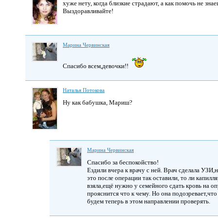
хуже нету, когда близкие страдают, а как помочь не знае
Выздоравливайте!
Марина Червинская
Спасибо всем,девочки!!
Наталья Потокова
Ну как бабушка, Мариш?
Марина Червинская
Спасибо за беспокойство!
Ездили вчера к врачу с ней. Врач сделала УЗИ,
это после операции так оставили, то ли капилля
взяла,ещё нужно у семейного сдать кровь на о
прояснится что к чему. Но она подозревает,что
будем теперь в этом направлении проверять.