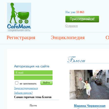
Нас уже
33 863
О проекте
Регистрация
Энциклопедия
О
Авторизация на сайте
не запоминать
Зарегистрироваться
Забыли пароль?
Самая горячая тема Блогов
Марина Червинская
Пусто