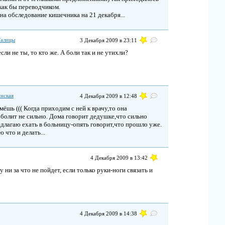
как бы переводчиком.
 на обследование кишечника на 21 декабря...
 Талицы
3 Декабря 2009 в 23:11
сли не ты, то кто же. А боли так и не утихли?
нская
4 Декабря 2009 в 12:48
мёшь ((( Когда приходим с ней к врачу,то она
 болит не сильно. Дома говорит дедушке,что сильно
едлагаю ехать в больницу-опять говорит,что прошло уже.
 что и делать...
4 Декабря 2009 в 13:42
 ни за что не пойдет, если только руки-ноги связать и
4 Декабря 2009 в 14:38