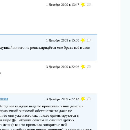
1 Декабря 2009 в 13:47
1 Декабря 2009 в 15:08
дедушкой ничего не решат,придётся мне брать всё в свои
3 Декабря 2009 в 22:26
!
нская
3 Декабря 2009 в 22:43
Когда мы каждую неделю приезжали к ним домой и
 привычной знакомой обстановке,то даже не
,что они уже настолько плохо ориентируются в
мире (((( Бабушка совсем не слышит других
о меня (я как-то привыкла говорить с ней
откими и отчётливыми предложениями) так приходилось