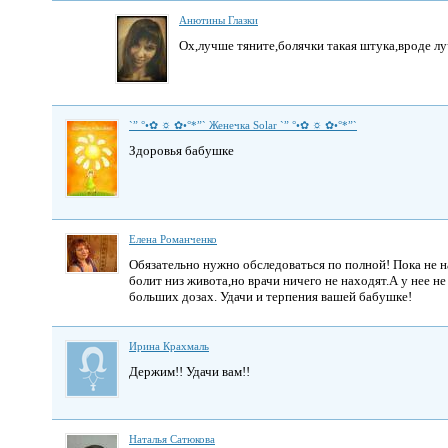
Анютины Глазки
Ох,лучше тяните,болячки такая штука,вроде луч
`” °•✿ ☼ ✿•°*”` Женечка Solar `” °•✿ ☼ ✿•°*”`
Здоровья бабушке
Елена Романченко
Обязательно нужно обследоваться по полной! Пока не 
болит низ живота,но врачи ничего не находят.А у нее н
больших дозах. Удачи и терпения вашей бабушке!
Ирина Крахмаль
Держим!! Удачи вам!!
Наталья Сатюкова