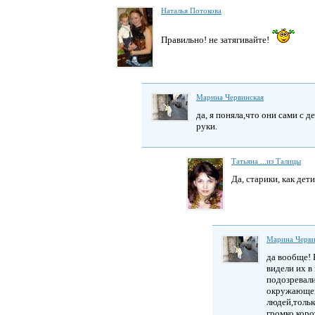
Наталья Потокова
Правильно! не затягивайте!
Марина Червинская
да, я поняла,что они сами с 
руки.
Татьяна ...из Талицы
Да, старики, как дети
Марина Черви
да вообще! 
видели их в
подозревали
окружающем 
людей,тольк
громко,кор