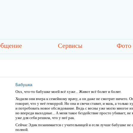
бщение
Сервисы
Фото
Бабушка
Охх, что-то бабушке моей всё хуже... Живот всё болит и болит.
Ходили они вчера к семейному врачу, а он даже не смотрит ничего. О
говорит, что у неё геморрой. Но она и свечи ставит, и мазь, а только 
и потребовать новое обследование. Ведь с весны уже могло многое из
но впереди выходные... А меня такое бездействие просто убивает, не 
уже для себя решила, что у неё рак.
Сейчас Эдик позанимается с учительницей и если лучше бабушке не с
полной.