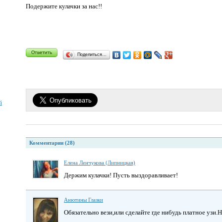
Подержите кулачки за нас!!
Поделиться…
й
Комментарии (28)
Елена Ленчукова (Липницкая)
Держим кулачки! Пусть выздоравливает!
Анютины Глазки
Обязательно вези,или сделайте где нибудь платное узи.