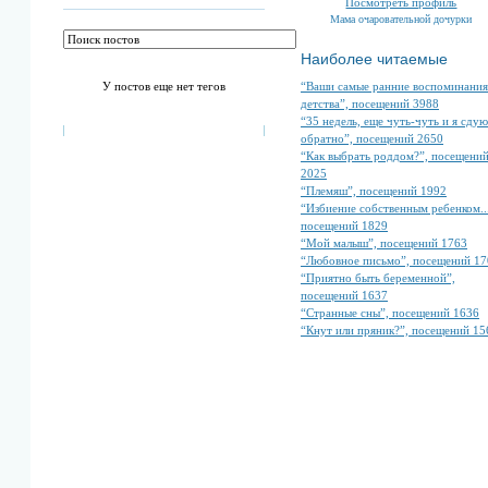
Посмотреть профиль
Мама очаровательной дочурки
Наиболее читаемые
“Ваши самые ранние воспоминания
У постов еще нет тегов
детства”, посещений 3988
“35 недель, еще чуть-чуть и я сдую
обратно”, посещений 2650
“Как выбрать роддом?”, посещени
2025
“Племяш”, посещений 1992
“Избиение собственным ребенком...
посещений 1829
“Мой малыш”, посещений 1763
“Любовное письмо”, посещений 17
“Приятно быть беременной”,
посещений 1637
“Странные сны”, посещений 1636
“Кнут или пряник?”, посещений 15