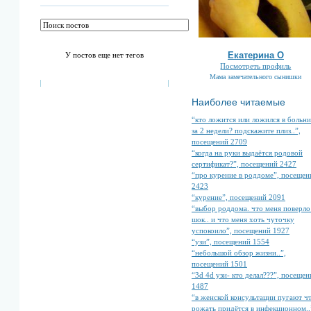
Екатерина О
У постов еще нет тегов
Посмотреть профиль
Мама замечательного сынишки
Наиболее читаемые
“кто ложится или ложился в больн
за 2 недели? подскажите плиз..”,
посещений 2709
“когда на руки выдаётся родовой
сертификат?”, посещений 2427
“про курение в роддоме”, посещен
2423
“курение”, посещений 2091
“выбор роддома. что меня поверло
шок.. и что меня хоть чуточку
успокоило”, посещений 1927
“узи”, посещений 1554
“небольшой обзор жизни..”,
посещений 1501
“3d 4d узи- кто делал???”, посещен
1487
“в женской консультации пугают ч
рожать придётся в инфекционном..