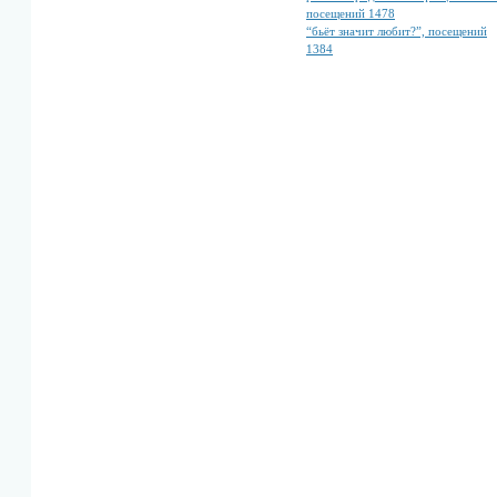
посещений 1478
“бьёт значит любит?”, посещений
1384