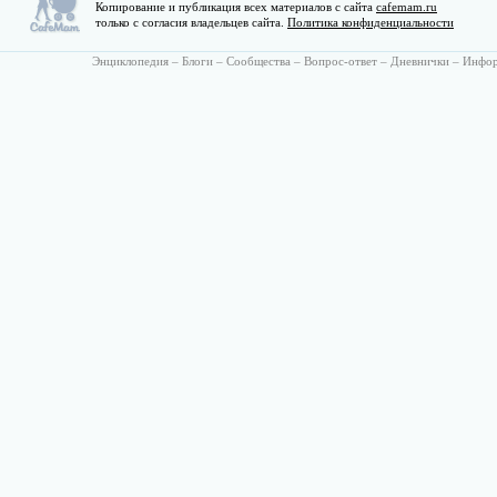
Копирование и публикация всех материалов с сайта
cafemam.ru
только с согласия владельцев сайта.
Политика конфиденциальности
Энциклопедия
–
Блоги
–
Сообщества
–
Вопрос-ответ
–
Дневнички
–
Инфо