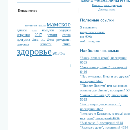
Елена -=Мама Лины И Л
Посмотреть профиль
Дважды мама
Полезные ссылки
мамское
школа
достижения
Я в контакте
дачное
поездки
подарки
болеем
в одноклассниках
игрушки
2017
ремонт
слова
я в ЖЖо
прогулка
День рождения
Лина
зубки
мой Instagram
Лика
новости
праздники
здоровье
Наиболее читаемые
2018
Все
“Ёжик, попа и игры”, посещений
6565
“Знакомьтесь, Лина!”, посещений
6416
“Про мультики: Нуки и его друзья”
посещений 5676
“"Проект Подиум" или как я шила
жилетку для Линки”, посещений 5
“Ровно 5 лет назад :)”, посещений
5065
“Раз прыщик, два прыщик...”,
посещений 4658
“немного о Карлсоне, который жив
на крыше”, посещений 4634
“В яблочко!”, посещений 4618
“Рассказ о даче”, посещений 4594