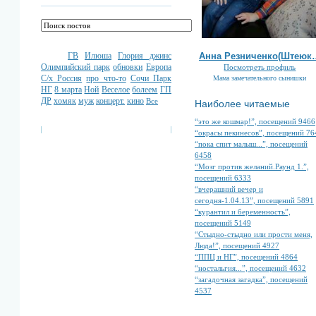
ГВ
Илюша
Глория джинс
Анна Резниченко(Штеюк
Олимпийский парк
обновки
Европа
Посмотреть профиль
С/х Россия
про что-то
Сочи Парк
Мама замечательного сынишки
НГ
8 марта
Ной
Веселое
болеем
ГП
ДР
хомяк
муж
концерт.
кино
Все
Наиболее читаемые
“это же кошмар!”, посещений 9466
“окрасы пекинесов”, посещений 76
“пока спит малыш...”, посещений
6458
“Мозг против желаний.Раунд 1.”,
посещений 6333
“вчерашний вечер и
сегодня-1.04.13”, посещений 5891
“курантил и беременность”,
посещений 5149
“Стыдно-стыдно или прости меня,
Люда!”, посещений 4927
“ППЦ и НГ”, посещений 4864
“ностальгия...”, посещений 4632
“загадочная загадка”, посещений
4537