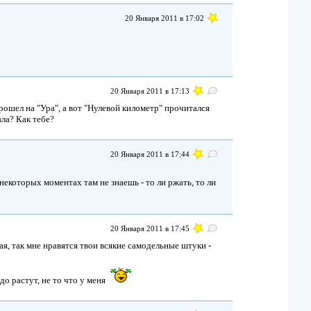
20 Января 2011 в 17:02
20 Января 2011 в 17:13
рошел на "Ура", а вот "Нулевой километр" прочитался
ала? Как тебе?
20 Января 2011 в 17:44
 некоторых моментах там не знаешь - то ли ржать, то ли
20 Января 2011 в 17:45
тая, так мне нравятся твои всякие самодельные штуки -
до растут, не то что у меня