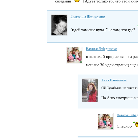
создания
РАдует только то, что этой кни
Екатерина Шелудченко
"идей там еще куча.." - а там, это где?
Наталья Лебединская
в голове.. 5 прорисовано и р
меньше 30 идей страниц еще
Анна Пантелеева
Ой ))забыла написать
На Аню смотришь и гл
Наталья Лебе
Спасибо