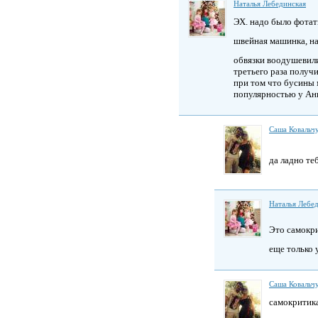
Наталья Лебединская
ЭХ. надо было фотат
швейная машинка, на
обвязки воодушевил
третьего раза получи
при том что бусины 
популярностью у Ан
Саша Ковальч
да ладно те
Наталья Лебе
Это самокр
еще только
Саша Ковальч
самокритика