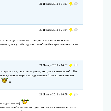
21 Января 2011 в 01:17
20 Января 2011 в 21:24
возрасте дети уже настоящие книги читают и комп
маешься, так у тебя, думаю, вообще быстро разовьется)))
21 Января 2011 в 14:32
овриками до школы играют, иногда и в начальной.. По
ывать, свои истории придумывать. Это ж пока только
й
))
21 Января 2011 в 18:39
ь продолжение)
шка мелкая< и ее точно рукотворными книгами в таком