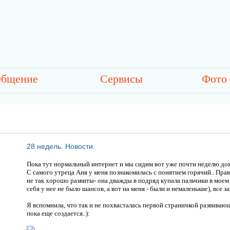
бщение
Сервисы
Фото
28 недель. Новости.
Пока тут нормальный интернет и мы сидим вот уже почти неделю дом
С самого утреца Аня у меня познакомилась с понятием горячий.. Прав
не так хорошо развиты- она дважды в подряд купала пальчики в моем го
себя у нее не было шансов, а вот на меня - были и немаленькие), все
Я вспомнила, что так и не похвасталась первой страничкой развиваю
пока еще создается..):