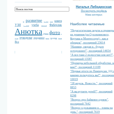
Наталья Лебединская
Посмотреть профиль
Мама шестерых
развитие
книги
жк
22 недели
покупки
Наиболее читаемые
УЗИ
учеба
Фаберлик
1 месяц
фотосессии
Анютка
“Педагогические задачи и пример
фото
Аришка
их решения (из Сухомлинского,
2-
рукоделье
приданное
Корчака и Монтессори) - как и
подарки
радости
болезни
ой месяц
Все
обещала”, посещений 23614
“Називин, скорая и.. будьте
осторожнее!”, посещений 14654
“А все-таки 2 полосочки или нет?”,
посещений 13587
“Примеры небольшой обработки. к
вам?”, посещений 11109
“Первые итоги по Памперсам :)))) и
какими пользуетесь вы?”, посещен
10019
“28 недель. Новости.”, посещений
8853
“А вы кутаете детей?”, посещений
8298
“Вопрос про байковое одеяло”,
посещений 7642
“Вопрос к рожавшим и... планы на
день.”, посещений 7619