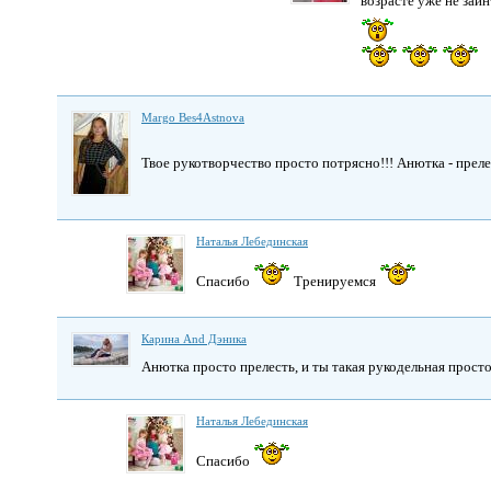
возрасте уже не заи
Margo Bes4Astnova
Твое рукотворчество просто потрясно!!! Анютка - прел
Наталья Лебединская
Спасибо
Тренируемся
Карина And Дэника
Анютка просто прелесть, и ты такая рукодельная просто
Наталья Лебединская
Спасибо