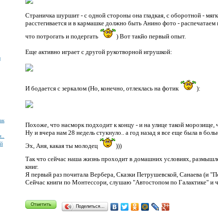
Страничка шуршит - с одной стороны она гладкая, с оборотной - мяг
расстегивается и в кармашке должно быть Анино фото - распечатаем в
что потрогать и подергать
) Вот такйо первый опыт.
Еще активно играет с другой рукотворной игрушкой:
ы
И бодается с зеркалом (Но, конечно, отлеклась на фотик
):
ак
Похоже, что насморк подходит к концу - и на улице такой морозище, 
Ну и вчера нам 28 недель стукнуло.. а год назад я все еще была в бол
..
ий
Эх, Аня, какая ты молодец
)))
Так что сейчас наша жизнь проходит в домашних условиях, размышл
книг.
Я первый раз почитала Вербера, Сказки Петрушевской, Санаева (и "П
Сейчас книги по Монтессори, слушаю "Автостопом по Галактике" и ч
Поделиться…