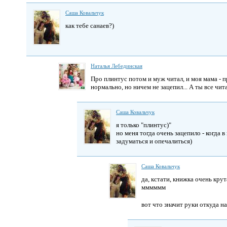
Саша Ковальчук
как тебе санаев?)
Наталья Лебединская
Про плинтус потом и муж читал, и моя мама - п
нормально, но ничем не зацепил... А ты все чит
Саша Ковальчук
я только "плинтус)"
но меня тогда очень зацепило - когда в
задуматься и опечалиться)
Саша Ковальчук
да, кстати, книжка очень кру
мммммм
вот что значит руки откуда на