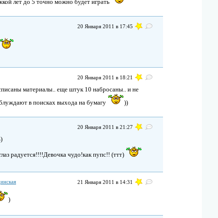
жкой лет до 5 точно можно будет играть
20 Января 2011 в 17:45
20 Января 2011 в 18:21
асписаны материалы.. еще штук 10 набросаны.. и не
 блуждают в поисках выхода на бумагу
))
20 Января 2011 в 21:27
)
аз радуется!!!!Девочка чудо!как пупс!! (ттт)
динская
21 Января 2011 в 14:31
)