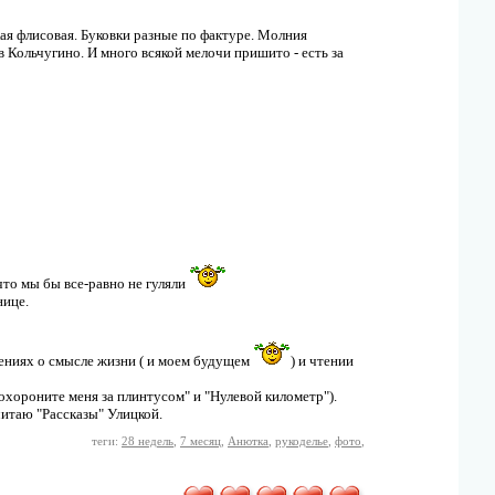
кая флисовая. Буковки разные по фактуре. Молния
 Кольчугино. И много всякой мелочи пришито - есть за
что мы бы все-равно не гуляли
ьнице.
ениях о смысле жизни ( и моем будущем
) и чтении
охороните меня за плинтусом" и "Нулевой километр").
итаю "Рассказы" Улицкой.
теги:
28 недель
,
7 месяц
,
Анютка
,
рукоделье
,
фото
,