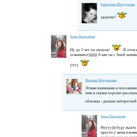
Екатерина Шелудченко
здорово!
Анна Пантелеева
Ну до 5 лет ты загнула!
В этом 
осваивают))))))) А как ты с Аней зани
(ттт)
Наталья Лебединская
Этими книжками и похожими к
ним и сказки хорошо рассказ
обложка - дальше интересне
Анна Пантелеева
Нуууу))) буду ждат
просто у меня племя