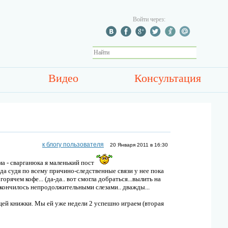
Войти через:
Видео
Консультация
к блогу пользователя
20 Января 2011 в 16:30
а - сварганюка я маленький пост
да судя по всему причино-следственные связи у нее пока
рячем кофе... (да-да.. вот смогла добраться...вылить на
 закончилось непродолжительными слезами.. дважды...
щей книжки. Мы ей уже недели 2 успешно играем (вторая