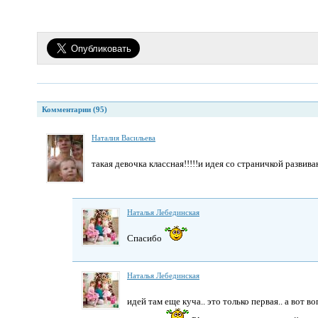
Комментарии (95)
Наталия Васильева
такая девочка классная!!!!!и идея со страничкой разви
Наталья Лебединская
Спасибо
Наталья Лебединская
идей там еще куча.. это только первая.. а вот