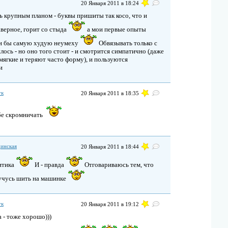
20 Января 2011 в 18:24
ь крупным планом - буквы пришиты так косо, что и
верное, горит со стыда
а мои первые опыты
и бы самую худую неумеху
Обвязывать только с
лось - но оно того стоит - и смотрится симпатично (даже
мягкие и теряют часто форму), и пользуются
и
ук
20 Января 2011 в 18:35
бе скромничать
динская
20 Января 2011 в 18:44
итика
И - правда
Отговариваюсь тем, что
 учусь шить на машинке
ук
20 Января 2011 в 19:12
 - тоже хорошо)))