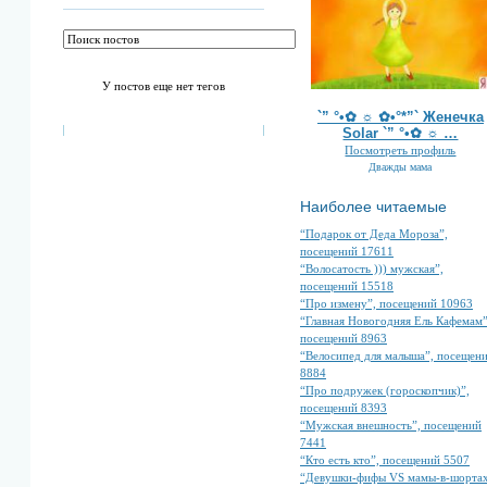
У постов еще нет тегов
`” °•✿ ☼ ✿•°*”` Женечка
Solar `” °•✿ ☼ …
Посмотреть профиль
Дважды мама
Наиболее читаемые
“Подарок от Деда Мороза”,
посещений 17611
“Волосатость ))) мужская”,
посещений 15518
“Про измену”, посещений 10963
“Главная Новогодняя Ель Кафемам”
посещений 8963
“Велосипед для малыша”, посещен
8884
“Про подружек (гороскопчик)”,
посещений 8393
“Мужская внешность”, посещений
7441
“Кто есть кто”, посещений 5507
“Девушки-фифы VS мамы-в-шортах