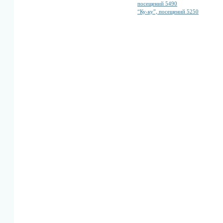
посещений 5490
“Ку-ку”, посещений 5250