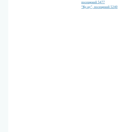
посещений 5477
“Ку-ку”, посещений 5240