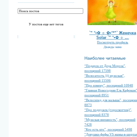
У постов еще нет тегов
`” °•✿ ☼ ✿•°*”` Женечка
Solar `” °•✿ ☼ …
Посмотреть профиль
Дважды мама
Наиболее читаемые
“Подарок от Деда Мороза”,
посещений 17598
“Волосатость ))) мужская”,
посещений 15506
“Про измену”, посещений 10948
“Главная Новогодняя Ель Кафемам”
посещений 8951
“Велосипед для малыша”, посещен
8873
“Про подружек (гороскопчик)”,
посещений 8378
“Мужская внешность”, посещений
7428
“Кто есть кто”, посещений 5498
“Девушки-фифы VS мамы-в-шортах