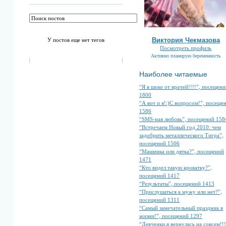
Виктория Чекмазова
У постов еще нет тегов
Посмотреть профиль
Активно планирую беременность
Наиболее читаемые
“Я в шоке от врачей!!!!”, посещени
1800
“А вот и я!:)С вопросом!”, посеще
1586
“SMS-ная любовь”, посещений 158
“Встречаем Новый год 2010: чем
задобрить металлического Тигра”,
посещений 1506
“Машинка или дятка?”, посещений
1471
“Кто видел такую кроватку?”,
посещений 1417
“Результаты”, посещений 1413
“Прислушаться к мужу или нет?”,
посещений 1311
“Самый замечательный праздник в
жизни!”, посещений 1297
“Девченки,я вернулась на совсем!!!